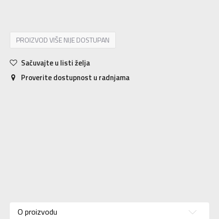
34
34
22.7
35
35
23.3
PROIZVOD VIŠE NIJE DOSTUPAN
Sačuvajte u listi želja
Proverite dostupnost u radnjama
Karakteristika
Vrednost
Kategorija
Patike
O proizvodu