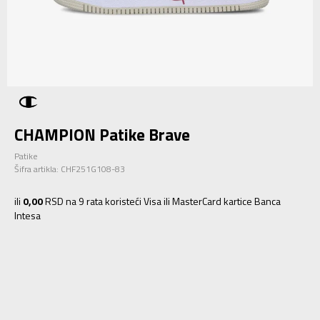
CHAMPION Patike Brave
Patike
Šifra artikla:
CHF251G108-83
ili
0,00
RSD na 9 rata koristeći Visa ili MasterCard kartice Banca
Intesa
28
28
18.7
29
29
19.3
30
30
20
31
31
20.7
32
32
21.3
33
33
22