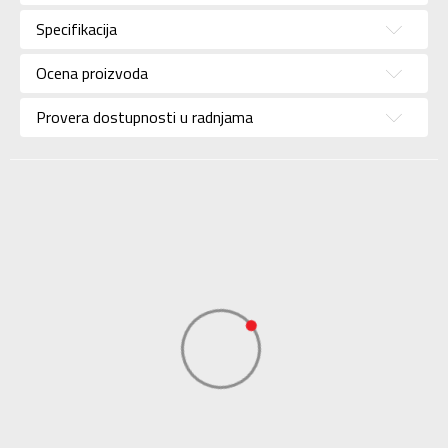
Pol
Za devojčice
Specifikacija
Brend
CHAMPION
Uzrast
Za decu
Ocena proizvoda
Namena
Lifestyle
Provera dostupnosti u radnjama
Boja
Roze
Uvoznik
Sport Vision
Champion Europe
S.p.A. Via Dell’
Dobavljač
Agricoltura 51, 41012
Carpi (Mo) Italy