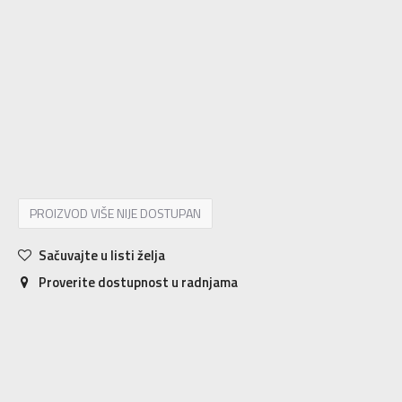
5-
38 2/3
24
6
39 1/3
24.5
6-
40
25
7
40 2/3
25.5
7-
41 1/3
26
8
42
26.5
8-
42 2/3
27
9
43 1/3
27.5
9-
44
28
10
44 2/3
28.5
10-
45 1/3
29
11
46
29.5
11-
46 2/3
30
12
47 1/3
30.5
12-
48
31
13
48 2/3
31.5
13-
49 1/3
32
PROIZVOD VIŠE NIJE DOSTUPAN
Sačuvajte u listi želja
Proverite dostupnost u radnjama