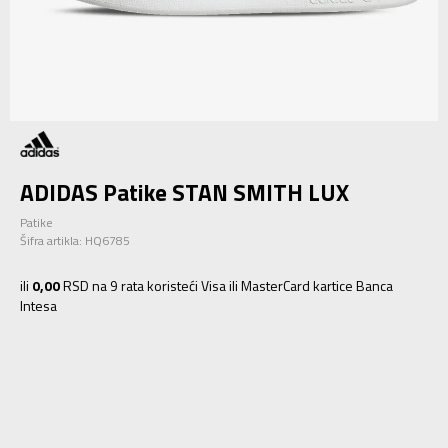
ADIDAS Patike STAN SMITH LUX
Patike
Šifra artikla:
HQ6785
ili
0,00
RSD na 9 rata koristeći Visa ili MasterCard kartice Banca
Intesa
3
35.5
3-
36
22
4
36 2/3
22.5
4-
37 1/3
23
5
38
23.5