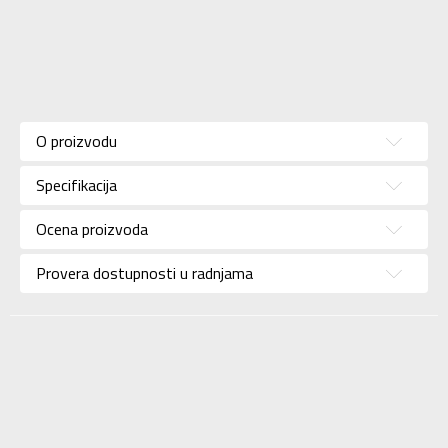
Karakteristika
Vrednost
Kategorija
Patike
O proizvodu
Pol
Za muškarce
Specifikacija
Brend
ADIDAS
Uzrast
Za odrasle
Ocena proizvoda
Namena
Lifestyle
Provera dostupnosti u radnjama
Boja
Siva
Uvoznik
ADIDAS SERBIA DOO
Dobavljač
ADIDAS SERBIA DOO