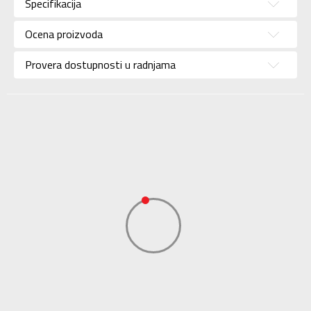
Specifikacija
Pol
Za žene
Ocena proizvoda
Brend
ADIDAS
Uzrast
Za odrasle
Provera dostupnosti u radnjama
Namena
Outdoor
Boja
Crvena
Kolekcija
Performance
Uvoznik
ADIDAS SERBIA DOO
Dobavljač
ADIDAS SERBIA DOO