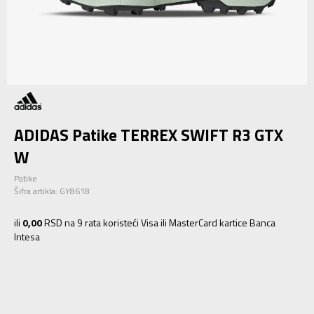
ADIDAS Patike TERREX SWIFT R3 GTX
W
Patike
Šifra artikla:
GY8618
ili
0,00
RSD na 9 rata koristeći Visa ili MasterCard kartice Banca
Intesa