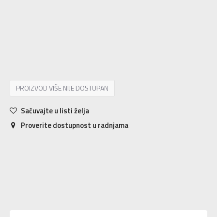
3-
36
22
4
36 2/3
22.5
4-
37 1/3
23
5
38
23.5
5-
38 2/3
24
6
39 1/3
24.5
6-
40
25
7
40 2/3
25.5
7-
41 1/3
26
8
42
26.5
8-
42 2/3
27
9
43 1/3
27.5
9-
44
28
PROIZVOD VIŠE NIJE DOSTUPAN
Sačuvajte u listi želja
Proverite dostupnost u radnjama
Karakteristika
Vrednost
Kategorija
Patike