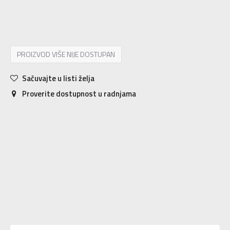
9
40
26
9.5
40.5
26.5
PROIZVOD VIŠE NIJE DOSTUPAN
Sačuvajte u listi želja
Proverite dostupnost u radnjama
Karakteristika
Vrednost
Kategorija
Patike