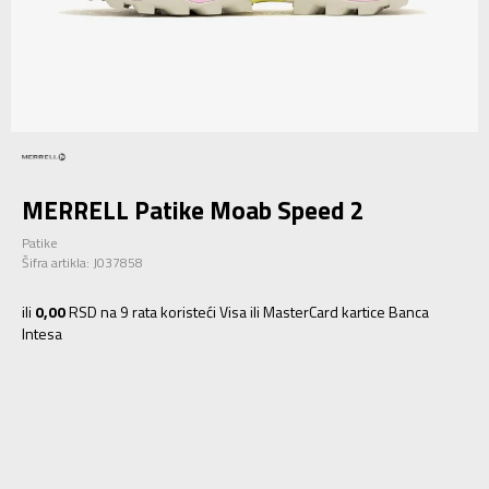
MERRELL Patike Moab Speed 2
Patike
Šifra artikla:
J037858
ili
0,00
RSD na 9 rata koristeći Visa ili MasterCard kartice Banca
Intesa
6
36
23
6.5
37
23.5
7
37.5
24
7.5
38
24.5
8
38.5
25
8.5
39
25.5