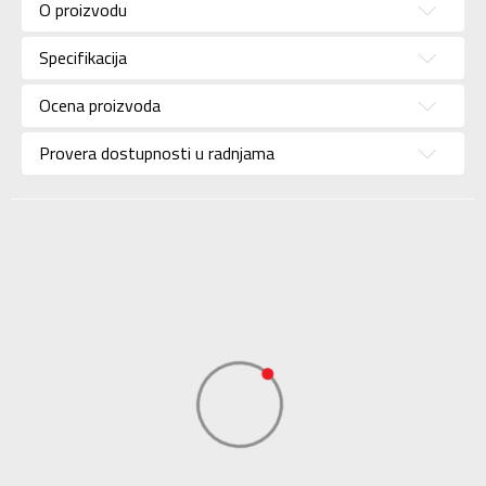
O proizvodu
Pol
Za žene
Specifikacija
Brend
MERRELL
Uzrast
Za odrasle
Ocena proizvoda
Namena
Outdoor
Provera dostupnosti u radnjama
Boja
Multicolor
Uvoznik
Sport Vision
Dobavljač
SPORT AGENT DOO