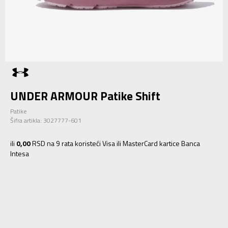
UNDER ARMOUR Patike Shift
Patike
Šifra artikla:
3027777-601
ili
0,00
RSD na 9 rata koristeći Visa ili MasterCard kartice Banca
Intesa
5.5
36
22.5
6
36.5
23
6.5
37.5
23.5
7
38
24
7.5
38.5
24.5
8
39
25