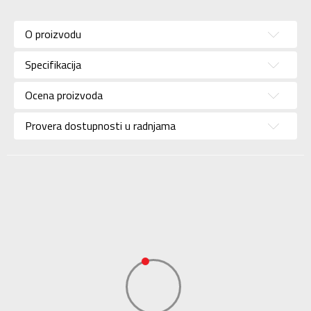
Karakteristika
Vrednost
Kategorija
Patike
O proizvodu
Pol
Za žene
Specifikacija
Brend
UNDER ARMOUR
Uzrast
Za odrasle
Ocena proizvoda
Namena
Trčanje
Provera dostupnosti u radnjama
Boja
Roze
KVANTUM SPORT
Uvoznik
d.o.o. Beograd-
KVANTUM SPORT
Dobavljač
d.o.o. Beograd-