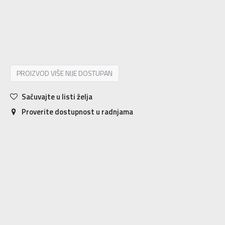
8.5
40
25.5
9
40.5
26
9.5
41
26.5
10
42
27
10.5
42.5
27.5
11
43
28
PROIZVOD VIŠE NIJE DOSTUPAN
Sačuvajte u listi želja
Proverite dostupnost u radnjama