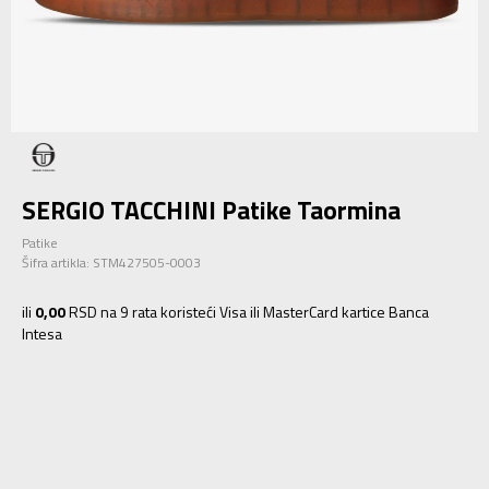
SERGIO TACCHINI Patike Taormina
Patike
Šifra artikla:
STM427505-0003
ili
0,00
RSD na 9 rata koristeći Visa ili MasterCard kartice Banca
Intesa
40
40
41
41
42
42
43
43
44
44
45
45
46
46