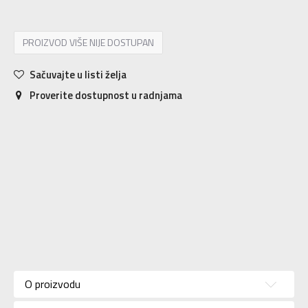
PROIZVOD VIŠE NIJE DOSTUPAN
Sačuvajte u listi želja
Proverite dostupnost u radnjama
Karakteristika
Vrednost
Kategorija
Patike
O proizvodu
Pol
Za muškarce