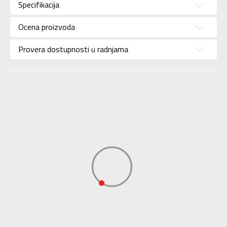
Specifikacija
Brend
SERGIO TACCHINI
Uzrast
Za odrasle
Ocena proizvoda
Namena
Lifestyle
Provera dostupnosti u radnjama
Boja
Crna
Uvoznik
Sport Vision
BDS Trade Limited,
6/F Greenwich Ctr 260
Dobavljač
King’ , Rd North Point,
Hong Kong