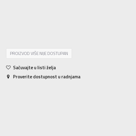
7.5
40.5
25.5
8
41.5
26
8.5
42
26.5
9
42.5
27
9.5
43.5
27.5
10
44
28
10.5
44.5
28.25
11
45
28.5
11.5
46
29
12
46.5
29.5
12.5
47
30
13
48
30.5
PROIZVOD VIŠE NIJE DOSTUPAN
Sačuvajte u listi želja
Proverite dostupnost u radnjama