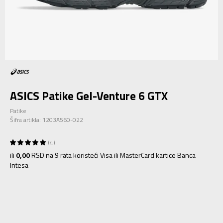
ASICS Patike Gel-Venture 6 GTX
Patike
Šifra artikla:
1203A560-022
4
ili
0,00
RSD na 9 rata koristeći Visa ili MasterCard kartice Banca
Intesa