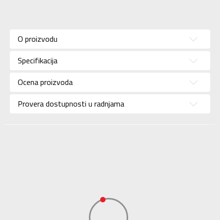
Karakteristika
Vrednost
Kategorija
Patike
O proizvodu
Pol
Za muškarce
Specifikacija
Brend
ASICS
Uzrast
Za odrasle
Ocena proizvoda
Namena
Lifestyle
Provera dostupnosti u radnjama
Boja
Crna
Waterproof
X
Uvoznik
Sport Vision
Dobavljač
ASICS EUROPE BV