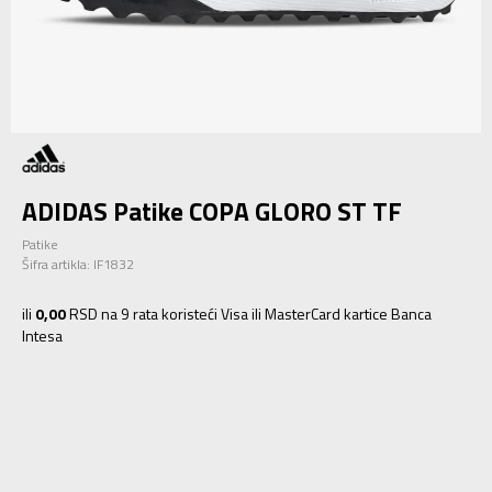
ADIDAS Patike COPA GLORO ST TF
Patike
Šifra artikla:
IF1832
ili
0,00
RSD na 9 rata koristeći Visa ili MasterCard kartice Banca
Intesa
6
39 1/3
24.5
6-
40
25
7
40 2/3
25.5
7-
41 1/3
26
8
42
26.5