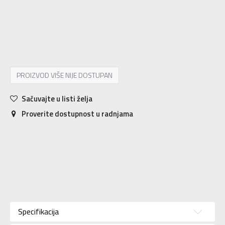
8-
42 2/3
27
9
43 1/3
27.5
9-
44
28
10
44 2/3
28.5
10-
45 1/3
29
11
46
29.5
11-
46 2/3
30
12
47 1/3
30.5
12-
48
31
13
48 2/3
31.5
PROIZVOD VIŠE NIJE DOSTUPAN
Sačuvajte u listi želja
Proverite dostupnost u radnjama
Karakteristika
Vrednost
Kategorija
Patike
Specifikacija
Pol
Za muškarce