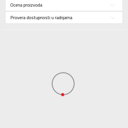
Ocena proizvoda
Brend
ADIDAS
Uzrast
Za odrasle
Provera dostupnosti u radnjama
Namena
Fudbal
Boja
Crna
Kolekcija
Performance
Uvoznik
ADIDAS SERBIA DOO
Dobavljač
ADIDAS SERBIA DOO