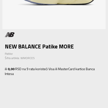
NEW BALANCE Patike MORE
Patike
Šifra artikla:
WMORCE5
ili
0,00
RSD na 9 rata koristeći Visa ili MasterCard kartice Banca
Intesa
6
36.5
23
6.5
37
23.5
7
37.5
24
7.5
38
24.5
8
39
25
8.5
40
25.5