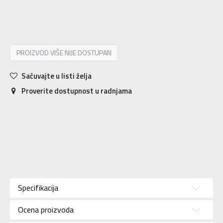
9
40.5
26
9.5
41
26.5
PROIZVOD VIŠE NIJE DOSTUPAN
Sačuvajte u listi želja
Proverite dostupnost u radnjama
Karakteristika
Vrednost
Kategorija
Patike
Specifikacija
Pol
Za žene
Ocena proizvoda
Brend
NEW BALANCE