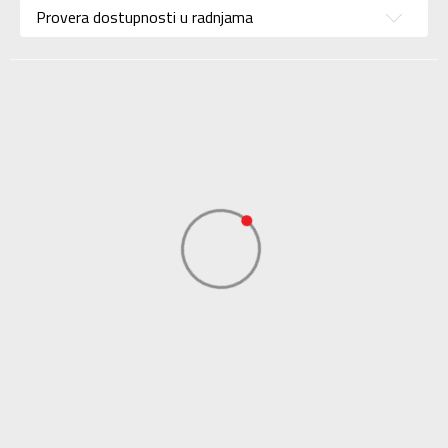
Uzrast
Za odrasle
Provera dostupnosti u radnjama
Namena
Trčanje
Boja
Siva
Uvoznik
Sport Vision
NEW BALANCE
Dobavljač
INTERNATIONAL
LIMITED