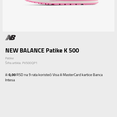
NEW BALANCE Patike K 500
Patike
Šifra artikla:
PV500QP1
ili
0,00
RSD na 9 rata koristeći Visa ili MasterCard kartice Banca
Intesa
2.5
34.5
20.5
1.5
33
19.5
1
32.5
19
2
33.5
20
3
35
21