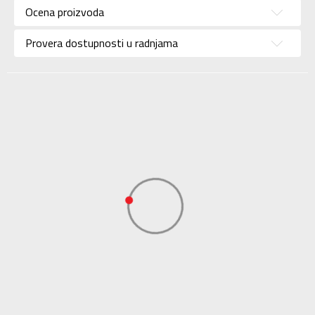
Ocena proizvoda
Brend
NEW BALANCE
Uzrast
Za decu
Provera dostupnosti u radnjama
Namena
Lifestyle
Boja
Siva
Uvoznik
Sport Vision
NEW BALANCE
Dobavljač
INTERNATIONAL
LIMITED