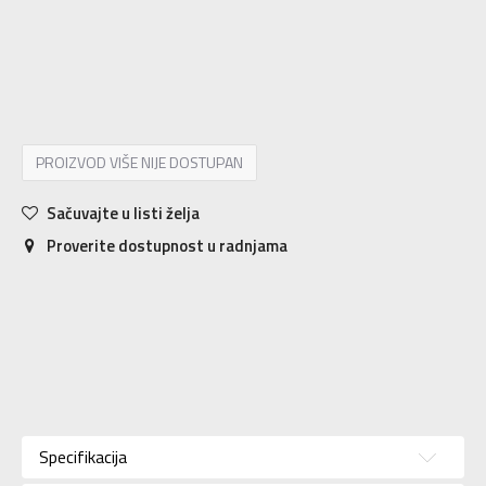
10.5
28
16.5
11
28.5
17
11.5
29
17.5
12
30
17.5
12.5
30.5
18
13
31
18.5
13.5
32
19
PROIZVOD VIŠE NIJE DOSTUPAN
Sačuvajte u listi želja
Proverite dostupnost u radnjama
Karakteristika
Vrednost
Kategorija
Patike
Specifikacija
Pol
Za devojčice