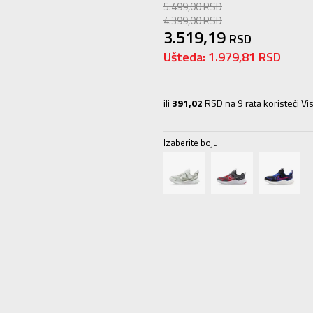
5.499,00
RSD
4.399,00
RSD
3.519,19
RSD
Ušteda:
1.979,81
RSD
ili
391,02
RSD na 9 rata koristeći Vis
Izaberite boju:
10.5C
27.5
16.5
11C
28
17
11.5C
28
13.5C
31.5
19.5
1Y
32
20
1.5Y
33
2