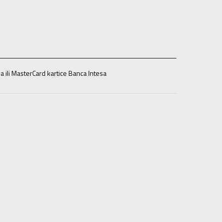
a ili MasterCard kartice Banca Intesa
.5
17.5
12C
29.5
18
12.5C
30
18.5
13C
31
19
0.5
2Y
33.5
21
2.5Y
34
21.5
3Y
35
22