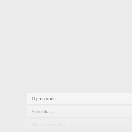
Karakteris
Kategorija
O proizvodu
Pol
Specifikacija
Brend
Uzrast
Ocena proizvoda