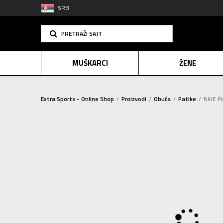
SRB
PRETRAŽI SAJT
MUŠKARCI
ŽENE
Extra Sports - Online Shop
Proizvodi
Obuća
Patike
NIKE P
PLAĆANJE NA R
SINDIK
E-POKLO