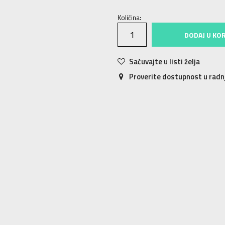
Količina:
DODAJ U KO
Sačuvajte u listi želja
Proverite dostupnost u rad