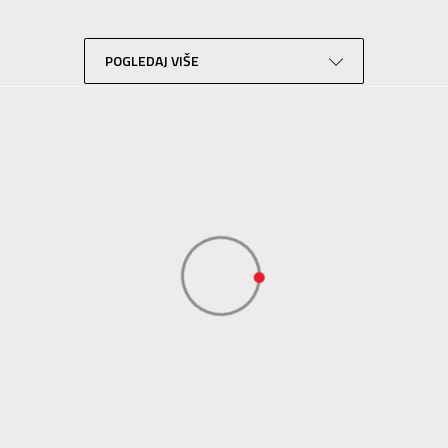
Lifestyle
Crna
POGLEDAJ VIŠE
SKECHERS S.A.R.L. OGRANAK BEOGRAD
SKECHERS S.A.R.L. OGRANAK BEOGRAD