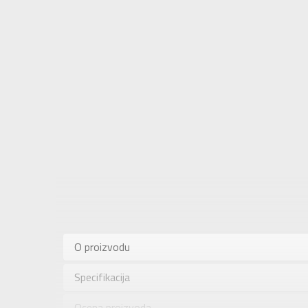
Karakteris
Kategorija
O proizvodu
Pol
Specifikacija
Brend
Uzrast
Ocena proizvoda