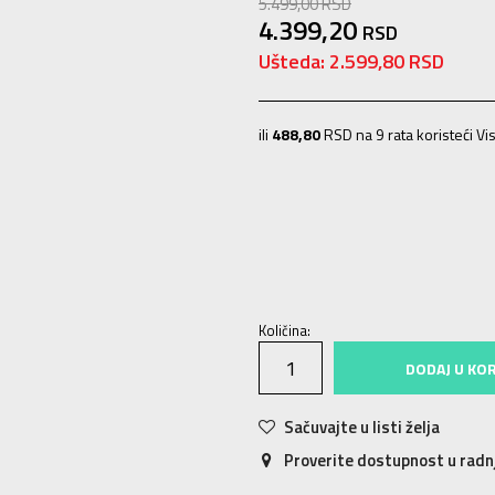
5.499,00
RSD
4.399,20
RSD
Ušteda:
2.599,80
RSD
ili
488,80
RSD na 9 rata koristeći Vis
36
36
23
37
37
24
38
38
25
39
3
Količina:
DODAJ U KO
Sačuvajte u listi želja
Proverite dostupnost u rad