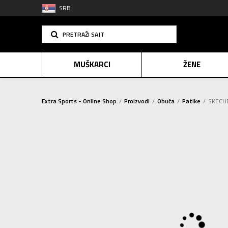
SRB
PRETRAŽI SAJT
MUŠKARCI
ŽENE
Extra Sports - Online Shop
Proizvodi
Obuća
Patike
SKECHE
PLAĆANJE NA R
SINDIK
E-POKLO