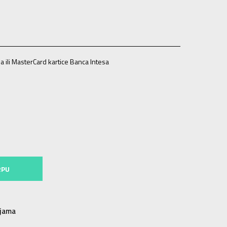
a ili MasterCard kartice Banca Intesa
9
26
40
40
27
41
41
28
42
42
RPU
njama