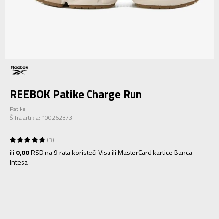
REEBOK Patike Charge Run
Patike
Šifra artikla:
100262373
3
ili
0,00
RSD na 9 rata koristeći Visa ili MasterCard kartice Banca
Intesa