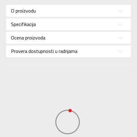
Kategorija
Patike
O proizvodu
Pol
Za žene
Specifikacija
Brend
REEBOK
Uzrast
Za odrasle
Ocena proizvoda
Namena
Lifestyle
Provera dostupnosti u radnjama
Boja
Bež
Uvoznik
Adidas Serbia
Dobavljač
Adidas Serbia