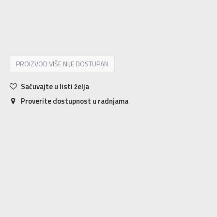
6
36
23
6.5
37
23.5
7
37.5
24
7.5
38
24.5
8
38.5
25
8.5
39
25.5
9
40
26
9.5
40.5
26.5
10
41
27
10.5
42
27.5
11
42.5
28
PROIZVOD VIŠE NIJE DOSTUPAN
Sačuvajte u listi želja
Proverite dostupnost u radnjama
Karakteristika
Vrednost