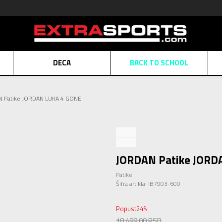
DECA
BACK TO SCHOOL
Obaveštenje o promeni naziva kompanije
Pogledaj više
 Patike JORDAN LUKA 4 GONE
POZOVITE NAS
011 422 1430
ATE
Kreditnim karticama BANCA INTESA platite na 9 mesečnih rata bez kamat
ALNA PRODAJA
kupovina putem administrativne zabrane do 12 rata.
Pogle
N KARTICA
Nekoliko klikova do savršenog poklona za vaše najdraže
Pogl
JORDAN Patike JORD
Patike
Šifra artikla:
IB7903-600
Popust
24
%
18.499,00
RSD