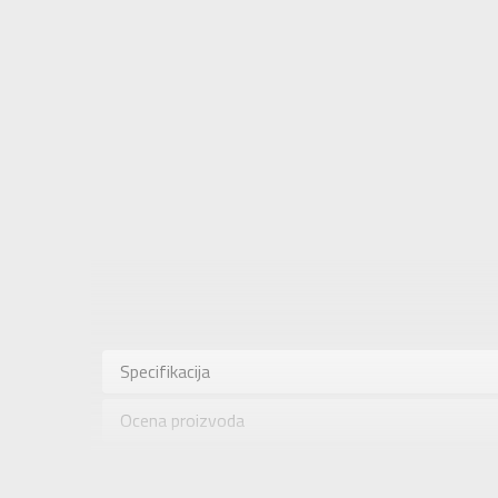
Karakteris
Kategorija
Specifikacija
Pol
Ocena proizvoda
Brend
Uzrast
Provera dostupnosti u radnjama