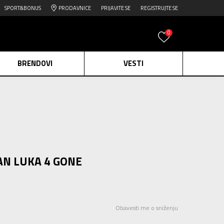
SPORT&BONUS
PRODAVNICE
PRIJAVITE SE
REGISTRUJTE SE
0
BRENDOVI
VESTI
e.
Pogledaj više
daj više
edaj više
AN LUKA 4 GONE
Obavesti me o sniženju