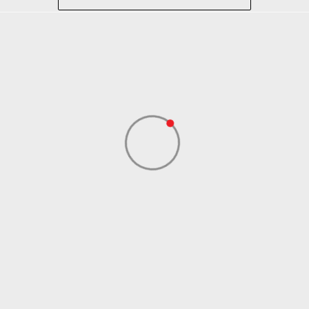
Košarka
Roze