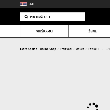
SRB
PRETRAŽI SAJT
MUŠKARCI
ŽENE
Extra Sports - Online Shop
Proizvodi
Obuća
Patike
JORDAN
PLAĆANJE NA R
SINDIK
2=20
E-POKLO