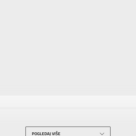
tika
Vrednost
Patike
Za muškarce
JORDAN
Za odrasle
POGLEDAJ VIŠE