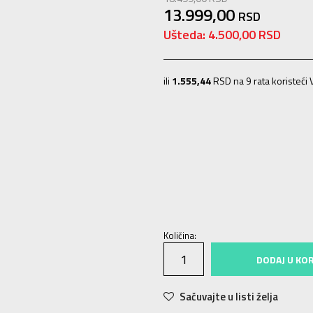
13.999,00
RSD
Ušteda:
4.500,00
RSD
ili
1.555,44
RSD na 9 rata koristeći V
7
40
25
7.5
40.5
25.5
8
41
26
8.5
11
45
29
11.5
45.5
29.5
12
46
30
Količina:
DODAJ U KO
Sačuvajte u listi želja