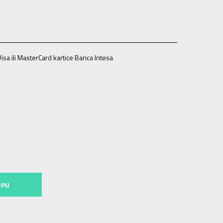
isa ili MasterCard kartice Banca Intesa
42
26.5
9
42.5
27
9.5
43
27.5
10
44
28
10.5
44.5
28.5
12.5
47
30.5
13
47.5
31
14
48.5
32
15
49.5
33
16
50.5
RPU