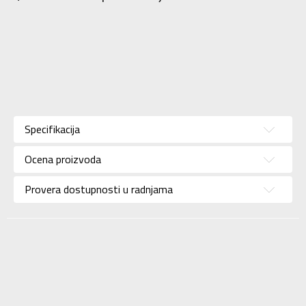
Karakteristika
Vrednost
Kategorija
Patike
Specifikacija
Pol
Za muškarce
Ocena proizvoda
Brend
NIKE
Uzrast
Za odrasle
Provera dostupnosti u radnjama
Namena
Košarka
Boja
Plava
Uvoznik
Sport Time
Dobavljač
Sport Time