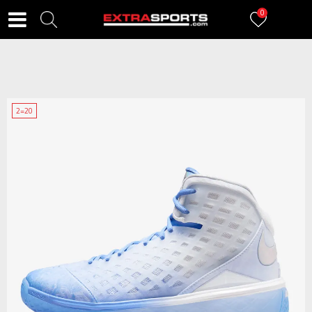
0
2=20