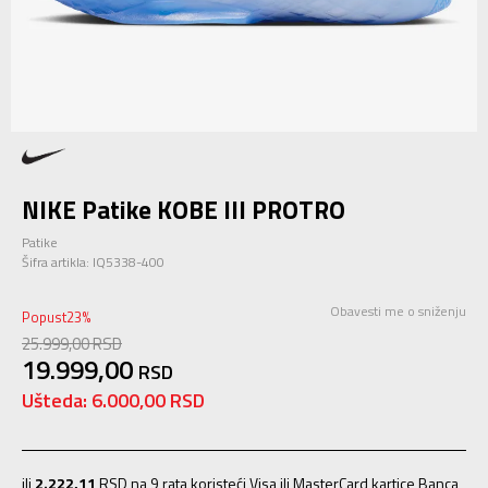
NIKE Patike KOBE III PROTRO
Patike
Šifra artikla:
IQ5338-400
Obavesti me o sniženju
Popust
23
%
25.999,00
RSD
19.999,00
RSD
Ušteda:
6.000,00
RSD
ili
2.222,11
RSD na 9 rata koristeći Visa ili MasterCard kartice Banca