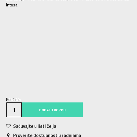
Intesa
7
40
25
7.5
40.5
25.5
8
41
26
8.5
42
26.5
9
42.5
27
9.5
43
27.5
10
44
28
10.5
44.5
28.5
11
45
29
11.5
45.5
29.5
12
46
30
12.5
47
30.5
13
47.5
31
13.5
48
31.5
14
48.5
32
15
49.5
33
16
50.5
34
17
51.5
35
18
52.5
36
Količina:
DODAJ U KORPU
Sačuvajte u listi želja
Proverite dostupnost u radnjama