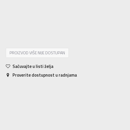
7
40
25
7.5
40.5
25.5
8
41.5
26
8.5
42
26.5
9
42.5
27
9.5
43
27.5
10
44
28
10.5
44.5
28.5
11
45
29
11.5
45.5
29.5
12
46.5
30
12.5
47
30.5
PROIZVOD VIŠE NIJE DOSTUPAN
Sačuvajte u listi želja
Proverite dostupnost u radnjama