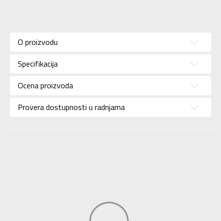
Karakteristika
Vrednost
Kategorija
Patike
O proizvodu
Pol
Za muškarce
Specifikacija
Brend
NEW BALANCE
Uzrast
Za odrasle
Ocena proizvoda
Namena
Trčanje
Provera dostupnosti u radnjama
Boja
Bež
Support
Neutral
Surface
Trail
Uvoznik
Sport Vision
NEW BALANCE
Dobavljač
INTERNATIONAL
LIMITED