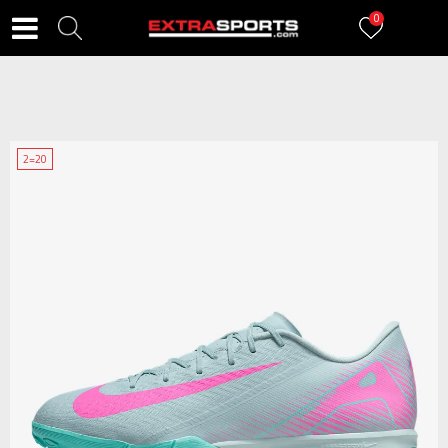
0
2=20