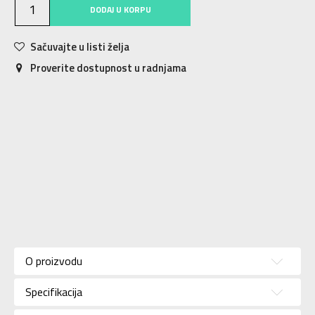
DODAJ U KORPU
Sačuvajte u listi želja
Proverite dostupnost u radnjama
Karakteristika
Vrednost
Kategorija
Patike
O proizvodu
Za
Pol
muškarce
Specifikacija
Brend
NIKE