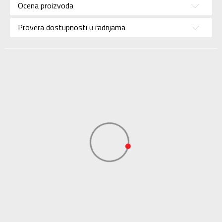
Ocena proizvoda
Uzrast
Za odrasle
Provera dostupnosti u radnjama
Namena
Fudbal
Boja
Siva
Materijal/Tehnologija
Eco
Uvoznik
Sport Time
Dobavljač
Sport Time