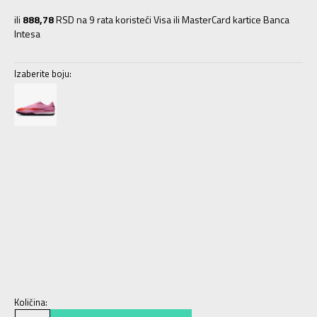
ili
888,78
RSD na 9 rata koristeći Visa ili MasterCard kartice Banca
Intesa
Izaberite boju:
6.5
39
24.5
7
40
25
7.5
40.5
25.5
8
41
26
8.5
42
26.5
9
42.5
27
9.5
43
27.5
10
44
28
10.5
44.5
28.5
11
45
29
11.5
45.5
29.5
12
46
30
12.5
47
30.5
Količina: