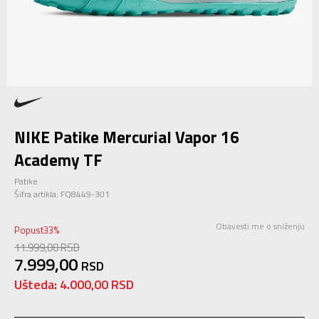
NIKE Patike Mercurial Vapor 16
Academy TF
Patike
Šifra artikla:
FQ8449-301
Obavesti me o sniženju
Popust
33
%
11.999,00
RSD
7.999,00
RSD
Ušteda:
4.000,00
RSD