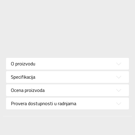
Karakteristika
Vrednost
Kategorija
Patike
O proizvodu
Pol
Za muškarce
Specifikacija
Brend
ADIDAS
Uzrast
Za odrasle
Ocena proizvoda
Namena
Outdoor
Provera dostupnosti u radnjama
Boja
Crna
Kolekcija
Performance
Waterproof
X