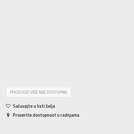
5-
38 2/3
24
6
39 1/3
24.5
6-
40
25
7
40 2/3
25.5
7-
41 1/3
26
8
42
26.5
8-
42 2/3
27
9
43 1/3
27.5
9-
44
28
10
44 2/3
28.5
10-
45 1/3
29
11
46
29.5
11-
46 2/3
30
12
47 1/3
30.5
12-
48
31
13-
49 1/3
32
14-
50 2/3
33
PROIZVOD VIŠE NIJE DOSTUPAN
Sačuvajte u listi želja
Proverite dostupnost u radnjama