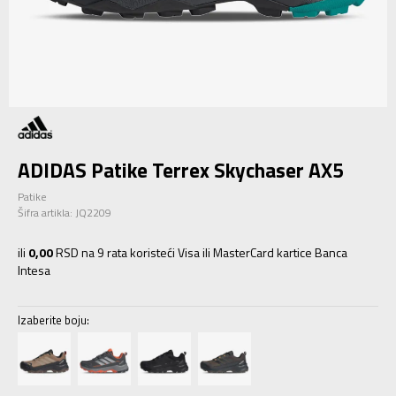
ADIDAS Patike Terrex Skychaser AX5
Patike
Šifra artikla:
JQ2209
ili
0,00
RSD na 9 rata koristeći Visa ili MasterCard kartice Banca
Intesa
Izaberite boju: