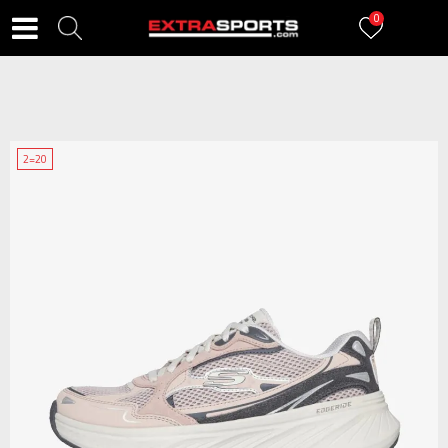
0
2=20