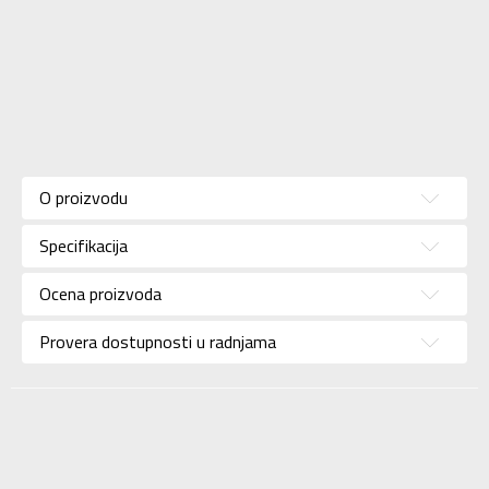
Karakteristika
Vrednost
Kategorija
Patike
O proizvodu
Pol
Za žene
Specifikacija
Brend
SKECHERS
Uzrast
Za odrasle
Ocena proizvoda
Namena
Lifestyle
Provera dostupnosti u radnjama
Boja
Bež
SKECHERS S.A.R.L.
Uvoznik
OGRANAK BEOGRAD
SKECHERS S.A.R.L.
Dobavljač
OGRANAK BEOGRAD