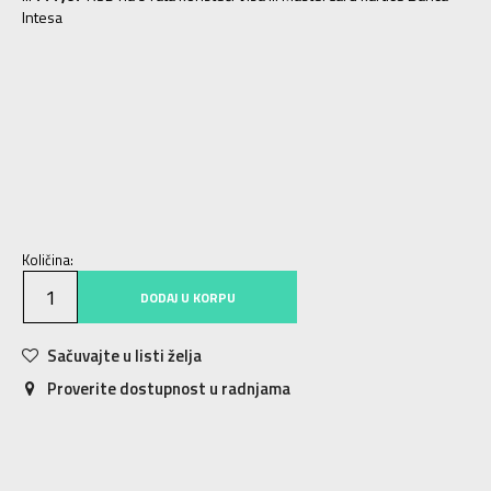
Intesa
36
36
23
36.5
36.5
23.5
37
37
24
37.5
37.5
24.5
38
38
25
38.5
38.5
25.5
39
39
26
39.5
39.5
26.5
40
40
27
41
41
28
Količina:
DODAJ U KORPU
Sačuvajte u listi želja
Proverite dostupnost u radnjama