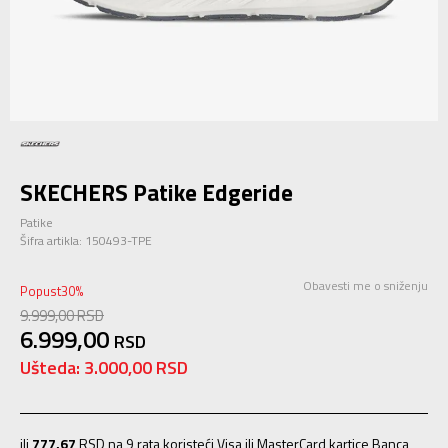
SKECHERS Patike Edgeride
Patike
Šifra artikla:
150493-TPE
Obavesti me o sniženju
Popust
30
%
9.999,00
RSD
6.999,00
RSD
Ušteda:
3.000,00
RSD
ili
777,67
RSD na 9 rata koristeći Visa ili MasterCard kartice Banca