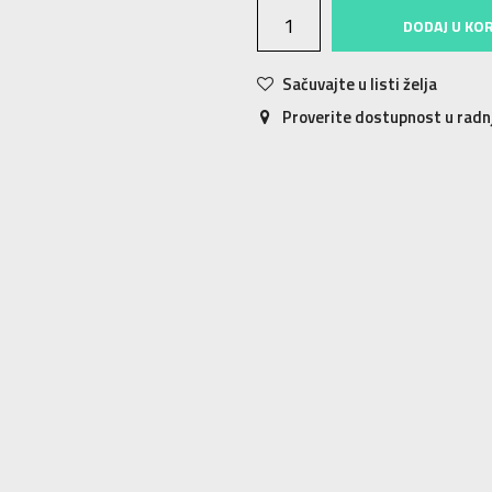
DODAJ U KO
Sačuvajte u listi želja
Proverite dostupnost u rad