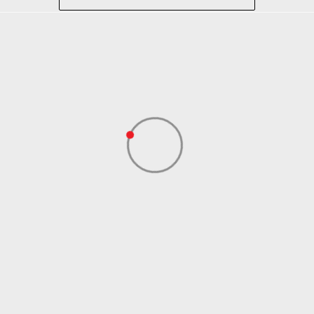
Trening
Braon
Sport Time
Sport Time