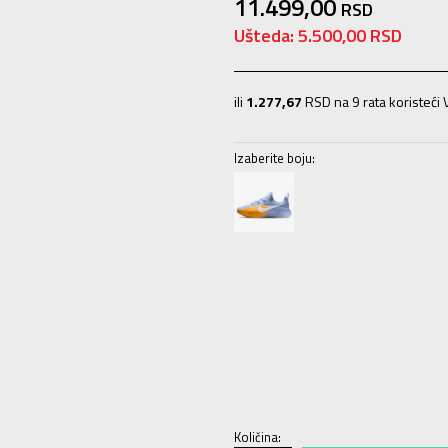
11.499,00
RSD
Ušteda:
5.500,00
RSD
ili
1.277,67
RSD na 9 rata koristeći V
Izaberite boju:
7
40
25
7.5
40.5
25.5
8
41
26
8.5
11
45
29
11.5
45.5
29.5
12
46
30
Količina: