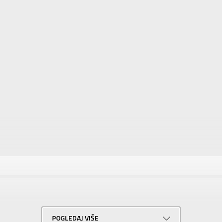
tika
Vrednost
Patike
Za muškarce
NIKE
Za odrasle
POGLEDAJ VIŠE