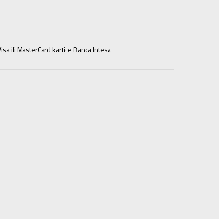
isa ili MasterCard kartice Banca Intesa
42
26.5
9
42.5
27
9.5
43
27.5
10
44
28
10.5
44.5
28.5
12.5
47
30.5
13
47.5
31
14
48.5
32