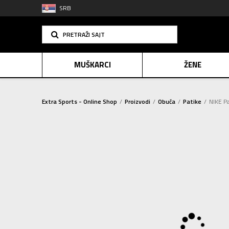
SRB
PRETRAŽI SAJT
MUŠKARCI
ŽENE
Extra Sports - Online Shop
Proizvodi
Obuća
Patike
NIKE P
PLAĆANJE NA R
SINDIK
2=20
E-POKLO