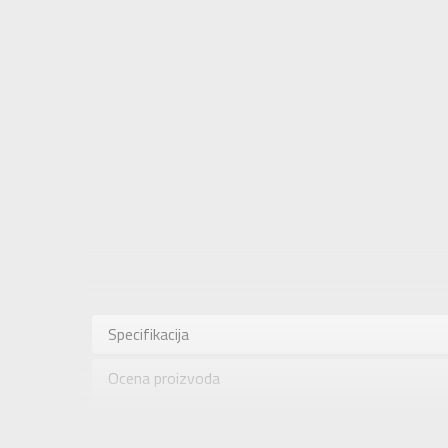
Karakteris
Kategorija
Specifikacija
Pol
Ocena proizvoda
Brend
Uzrast
Provera dostupnosti u radnjama