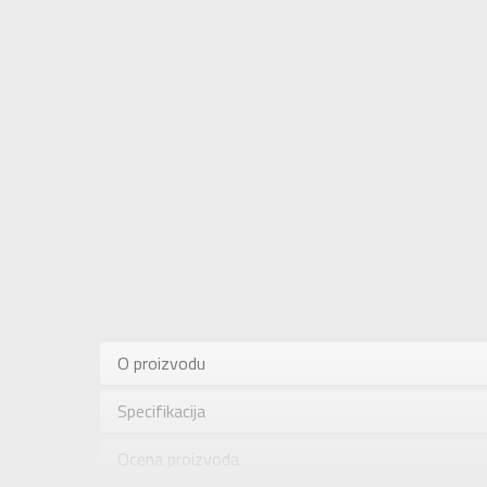
Karakteris
Kategorija
O proizvodu
Pol
Specifikacija
Brend
Uzrast
Ocena proizvoda