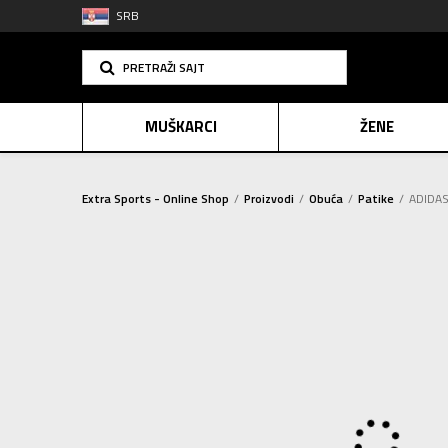
SRB
PRETRAŽI SAJT
MUŠKARCI
ŽENE
Extra Sports - Online Shop
Proizvodi
Obuća
Patike
ADIDAS
PLAĆANJE NA R
SINDIK
2=20
E-POKLO