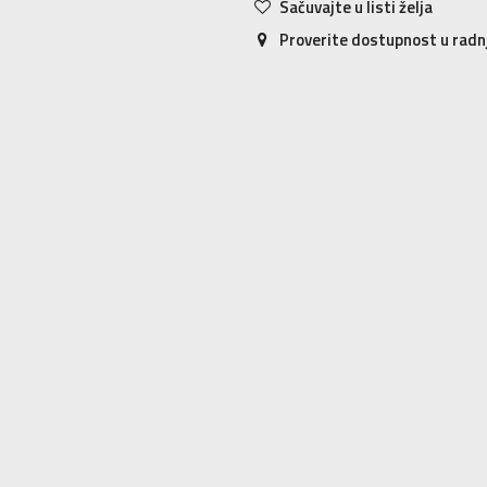
Sačuvajte u listi želja
Proverite dostupnost u rad