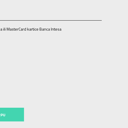
a ili MasterCard kartice Banca Intesa
3
5
38
23.5
5-
38 2/3
24
6
39 1/3
24.5
6-
40
25
5
8-
42 2/3
27
9
43 1/3
27.5
9-
44
28
10
44 2/3
28.5
3
30
12
47 1/3
30.5
12-
48
31
13
48 2/3
31.5
RPU