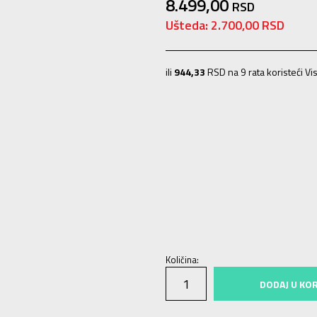
8.499,00
RSD
Ušteda:
2.700,00
RSD
ili
944,33
RSD na 9 rata koristeći Vis
3-
36
22
4
36 2/3
22.5
4-
37 1/3
2
7
40 2/3
25.5
7-
41 1/3
26
8
42
26.
10-
45 1/3
29
11
46
29.5
11-
46 2/
Količina:
DODAJ U KO