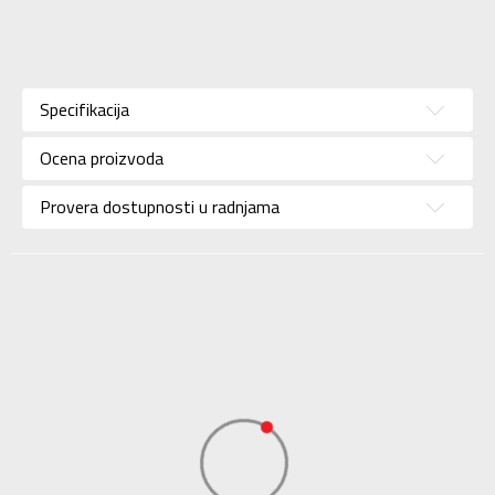
Karakteristika
Vrednost
Kategorija
Patike
Specifikacija
Pol
Za dečake
Ocena proizvoda
Brend
ADIDAS
Uzrast
Bebe
Provera dostupnosti u radnjama
Namena
Lifestyle
Boja
Bela
Kolekcija
Sportswear
Uvoznik
ADIDAS SERBIA DOO
Dobavljač
ADIDAS SERBIA DOO