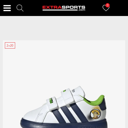
0
2=20