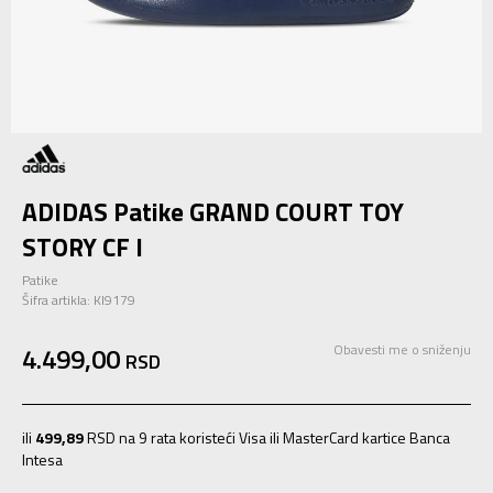
ADIDAS Patike GRAND COURT TOY
STORY CF I
Patike
Šifra artikla:
KI9179
4.499,00
Obavesti me o sniženju
RSD
ili
499,89
RSD na 9 rata koristeći Visa ili MasterCard kartice Banca
Intesa