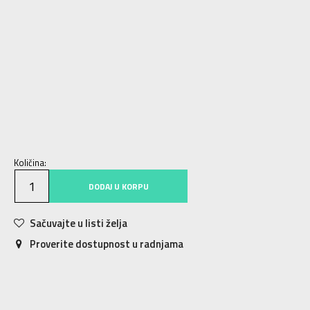
3K
19
11
4K
20
12
5K
21
12
5-K
22
13
6K
23
13.5
6-K
23.5
14
7K
24
14
7-K
25
14.5
8K
25.5
15
8-K
26
15.5
9K
26.5
16
9-K
27
16.5
Količina:
DODAJ U KORPU
Sačuvajte u listi želja
Proverite dostupnost u radnjama