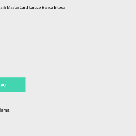
a ili MasterCard kartice Banca Intesa
3
5
38
23.5
5-
38 2/3
24
6
39 1/3
24.5
6-
40
25
5
8-
42 2/3
27
9
43 1/3
27.5
9-
44
28
RPU
njama