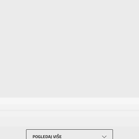
tika
Vrednost
Patike
Za žene
ADIDAS
Za odrasle
POGLEDAJ VIŠE