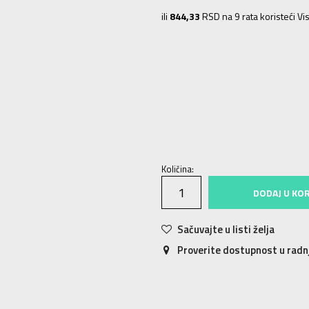
ili
844,33
RSD na 9 rata koristeći Vis
3-
36
22
4
36 2/3
22.5
4-
37 1/3
2
7
40 2/3
25.5
7-
41 1/3
26
8
42
26.
Količina:
DODAJ U KO
Sačuvajte u listi želja
Proverite dostupnost u rad