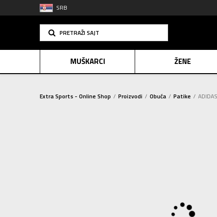
SRB
PRETRAŽI SAJT
MUŠKARCI
ŽENE
Extra Sports - Online Shop
Proizvodi
Obuća
Patike
ADIDAS
PLAĆANJE NA R
SINDIK
2=20
E-POKLO