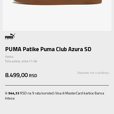
PUMA Patike Puma Club Azura SD
Patike
Šifra artikla:
404477-08
8.499,00
Obavesti me o sniženju
RSD
ili
944,33
RSD na 9 rata koristeći Visa ili MasterCard kartice Banca
Intesa