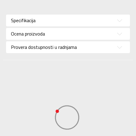
Karakteristika
Vrednost
Kategorija
Patike
Specifikacija
Pol
Za žene
Ocena proizvoda
Brend
PUMA
Uzrast
Za odrasle
Provera dostupnosti u radnjama
Namena
Lifestyle
Boja
Braon
Uvoznik
N Sport
Dobavljač
N Sport