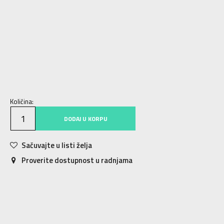
35.5
35.5
22
36
36
22.5
37
37
23
37.5
37.5
23.5
38
38
24
38.5
38.5
24.5
39
39
25
40
40
25.5
40.5
40.5
26
41
41
26.5
42
42
27
42.5
42.5
27.5
Količina:
DODAJ U KORPU
Sačuvajte u listi želja
Proverite dostupnost u radnjama