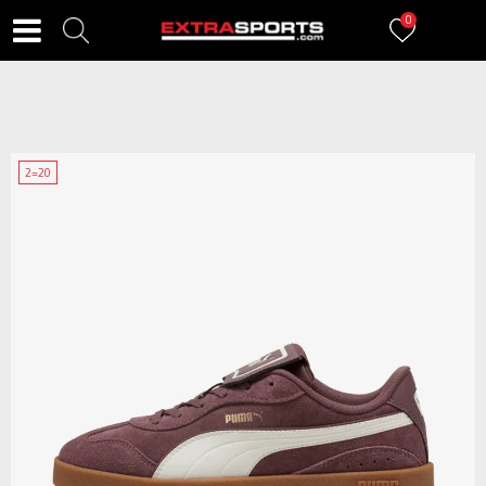
0
2=20