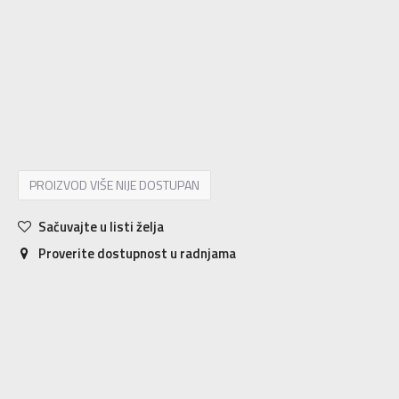
10
44
28
10.5
44.5
28.5
11
45
29
11.5
45.5
29.5
12
46
30
12.5
47
30.5
13
47.5
31
14
48.5
32
15
49.5
33
16
50.5
34
17
51.5
35
18
52.5
36
PROIZVOD VIŠE NIJE DOSTUPAN
Sačuvajte u listi želja
Proverite dostupnost u radnjama