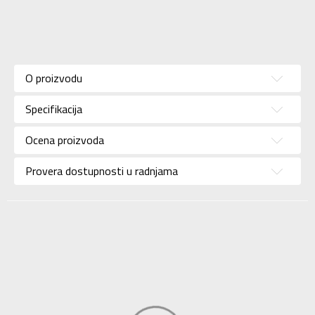
Karakteristika
Vrednost
Kategorija
Patike
O proizvodu
Pol
Za muškarce
Specifikacija
Brend
JORDAN
Uzrast
Za odrasle
Ocena proizvoda
Namena
Košarka
Provera dostupnosti u radnjama
Boja
Crvena