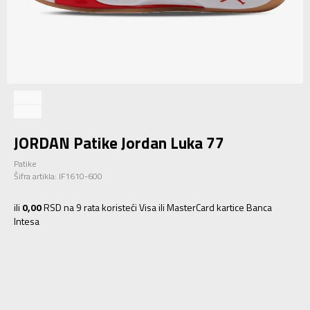
JORDAN Patike Jordan Luka 77
Patike
Šifra artikla:
IF1610-600
ili
0,00
RSD na 9 rata koristeći Visa ili MasterCard kartice Banca
Intesa
7
40
25
7.5
40.5
25.5
8
41
26
8.5
42
26.5
9
42.5
27
9.5
43
27.5