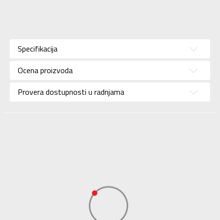
Karakteristika
Vrednost
Kategorija
Patike
Specifikacija
Pol
Za devojčice
Ocena proizvoda
Brend
ADIDAS
Uzrast
Za decu
Provera dostupnosti u radnjama
Namena
Lifestyle
Boja
Bela
Kolekcija
Sportswear
Uvoznik
ADIDAS SERBIA DOO
Dobavljač
ADIDAS SERBIA DOO