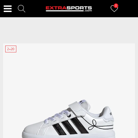
0
2=20