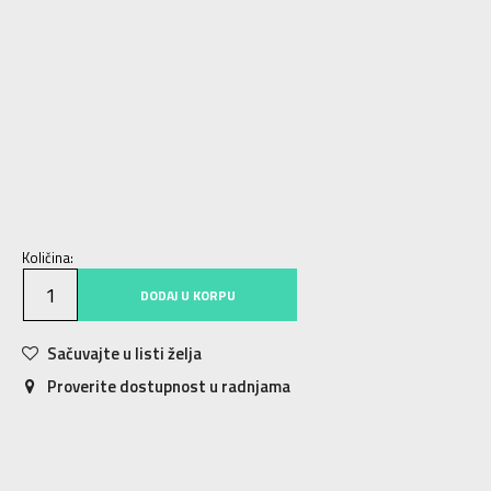
10K
28
16.5
10-K
28.5
17
11K
29
17.5
11-K
30
18
12K
30.5
18.5
12-K
31
19
13K
31.5
19.5
13-K
32
19.5
1
33
20
1-
33.5
20.5
2
34
21
2-
35
21.5
Količina:
DODAJ U KORPU
Sačuvajte u listi želja
Proverite dostupnost u radnjama