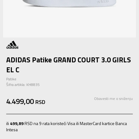
ADIDAS Patike GRAND COURT 3.0 GIRLS
EL C
Patike
Šifra artikla:
KH8835
4.499,00
Obavesti me o sniženju
RSD
ili
499,89
RSD na 9 rata koristeći Visa ili MasterCard kartice Banca
Intesa