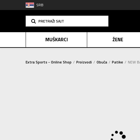
SRB
PRETRAŽI SAJT
MUŠKARCI
ŽENE
Extra Sports - Online Shop
Proizvodi
Obuća
Patike
NEW BA
PLAĆANJE NA R
SINDIK
E-POKLO