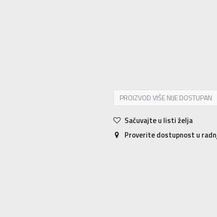
2.5
34.5
20.5
1.5
33
19.5
2
33.5
20
13
31
18.5
13.5
32
19
PROIZVOD VIŠE NIJE DOSTUPAN
Sačuvajte u listi želja
Proverite dostupnost u rad