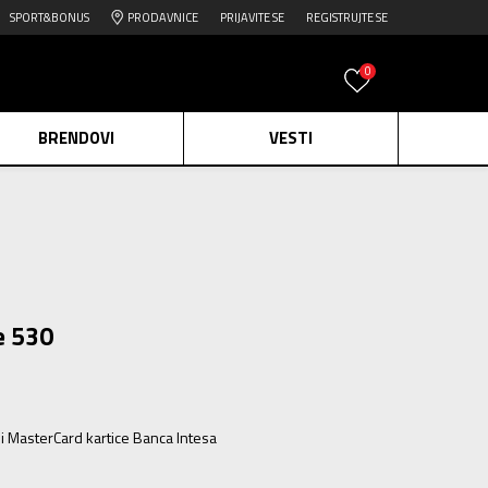
SPORT&BONUS
PRODAVNICE
PRIJAVITE SE
REGISTRUJTE SE
0
BRENDOVI
VESTI
e.
Pogledaj više
daj više
edaj više
e 530
ili MasterCard kartice Banca Intesa