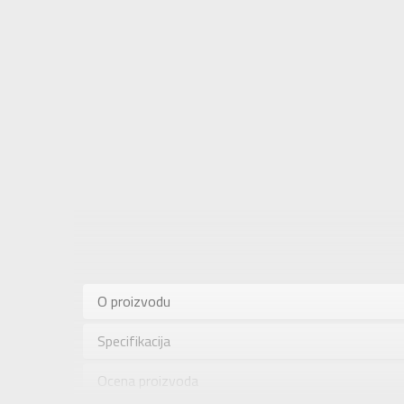
Karakteris
Kategorija
O proizvodu
Pol
Specifikacija
Brend
Uzrast
Ocena proizvoda