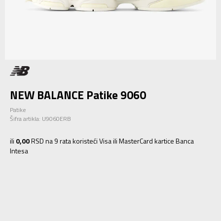
NEW BALANCE Patike 9060
Patike
Šifra artikla:
U9060ERB
ili
0,00
RSD na 9 rata koristeći Visa ili MasterCard kartice Banca
Intesa
4
36
22
4.5
37
22.5
5
37.5
23
5.5
38
23.5
6
38.5
24
6.5
39.5
24.5