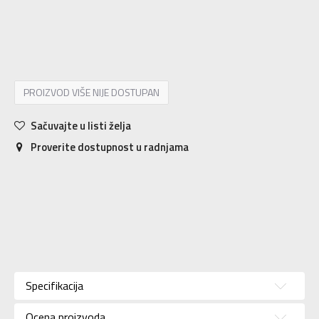
7
40
25
7.5
40.5
25.5
8
41.5
26
8.5
42
26.5
9
42.5
27
9.5
43
27.5
10
44
28
11
45
29
11.5
45.5
29.5
12
46.5
30
12.5
47
30.5
PROIZVOD VIŠE NIJE DOSTUPAN
Sačuvajte u listi želja
Proverite dostupnost u radnjama
Karakteristika
Vrednost
Kategorija
Patike
Specifikacija
Pol
Unisex
Ocena proizvoda