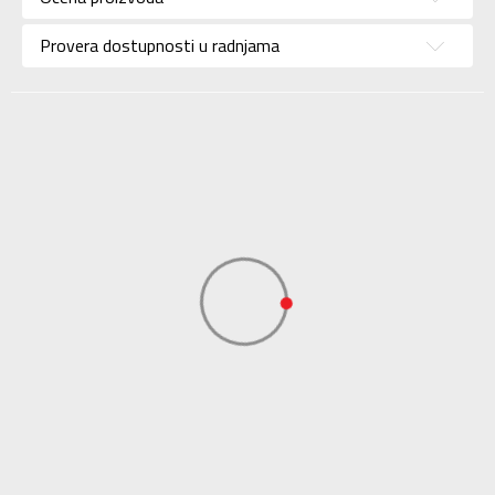
Brend
NEW BALANCE
Uzrast
Za odrasle
Provera dostupnosti u radnjama
Namena
Lifestyle
Boja
Bež
Uvoznik
Sport Vision
NEW BALANCE
Dobavljač
INTERNATIONAL
LIMITED