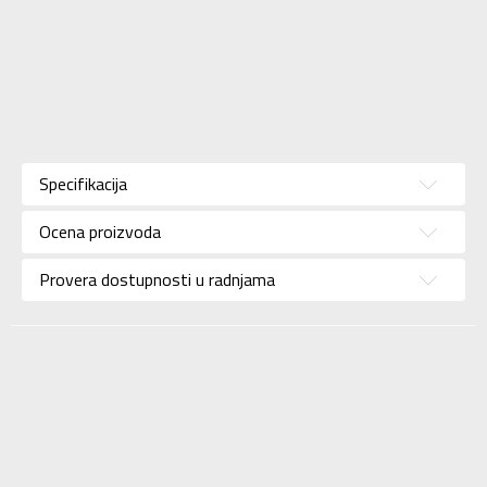
Karakteristika
Vrednost
Kategorija
Patike
Specifikacija
Pol
Unisex
Ocena proizvoda
Brend
NIKE
Uzrast
Za tinejdžere
Provera dostupnosti u radnjama
Namena
Lifestyle
Uvoznik
Sport Time
Dobavljač
Sport Time