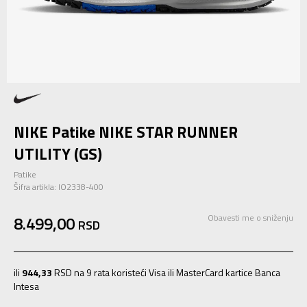
NIKE Patike NIKE STAR RUNNER
UTILITY (GS)
Patike
Šifra artikla:
IO2338-400
8.499,00
Obavesti me o sniženju
RSD
ili
944,33
RSD na 9 rata koristeći Visa ili MasterCard kartice Banca
Intesa