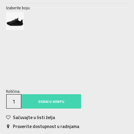
Izaberite boju:
3.5Y
35.5
22.5
4Y
36
23
4.5Y
36.5
23.5
5Y
37.5
23.5
5.5Y
38
24
6Y
38.5
24
6.5Y
39
24.5
7Y
40
25
Količina:
DODAJ U KORPU
Sačuvajte u listi želja
Proverite dostupnost u radnjama