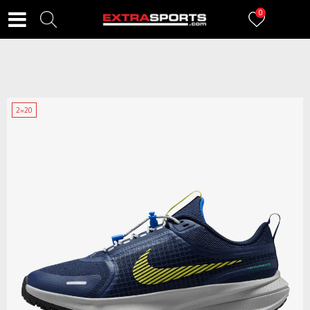
0
2=20