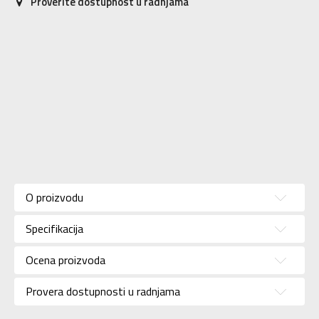
Proverite dostupnost u radnjama
Karakteristika
Vrednost
Kategorija
Ranac
O proizvodu
Pol
Unisex
Specifikacija
Brend
NIKE
Uzrast
Za odrasle
Ocena proizvoda
Namena
Lifestyle
Provera dostupnosti u radnjama
Boja
Crna