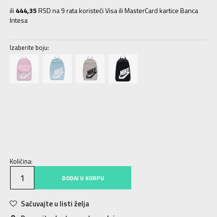
ili
444,35
RSD na 9 rata koristeći Visa ili MasterCard kartice Banca
Intesa
Izaberite boju:
MISC
Univ.
Količina:
DODAJ U KORPU
Sačuvajte u listi želja