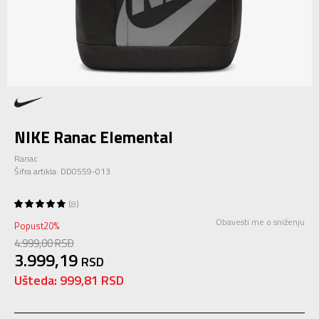
NIKE Ranac Elemental
Ranac
Šifra artikla:
DD0559-013
8
Obavesti me o sniženju
Popust
20
%
4.999,00
RSD
3.999,19
RSD
Ušteda:
999,81
RSD