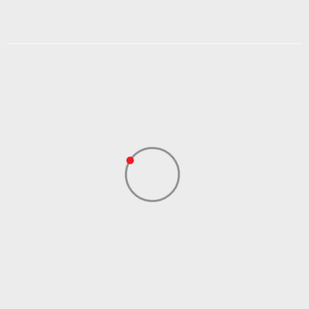
Veličina
L/XL
S/M
1SIZE
M/L
DODAJ U KORPU