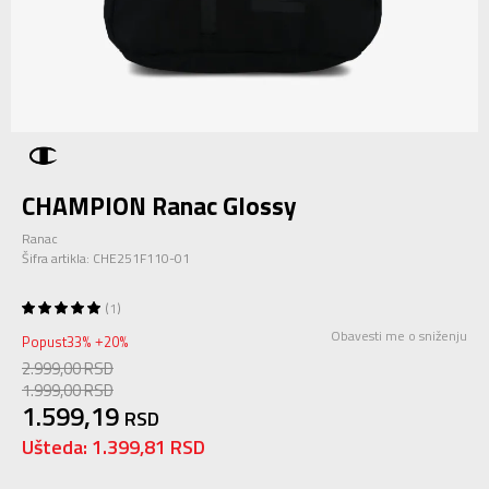
CHAMPION Ranac Glossy
Ranac
Šifra artikla:
CHE251F110-01
1
Obavesti me o sniženju
Popust
33
%
20
%
+
2.999,00
RSD
1.999,00
RSD
1.599,19
RSD
Ušteda:
1.399,81
RSD