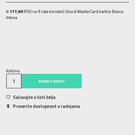
ili
177,69
RSD na 9 rata koristeći Visa ili MasterCard kartice Banca
Intesa
ONE SIZE
Univ.
Količina:
DODAJ U KORPU
Sačuvajte u listi želja
Proverite dostupnost u radnjama