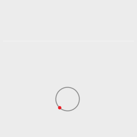
2.879,21
RSD
3.599,00
RSD
Popust
20
%
DODAJ U KORPU