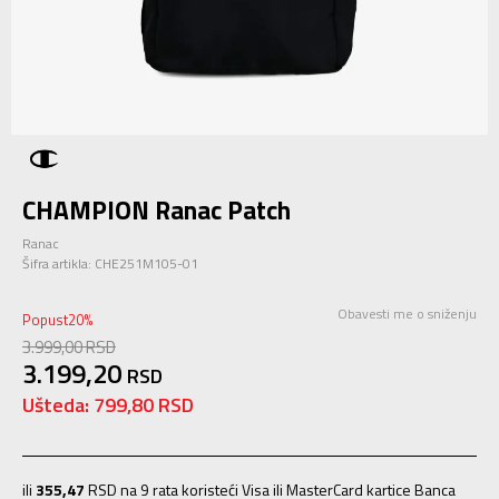
CHAMPION Ranac Patch
Ranac
Šifra artikla:
CHE251M105-01
Obavesti me o sniženju
Popust
20
%
3.999,00
RSD
3.199,20
RSD
Ušteda:
799,80
RSD
ili
355,47
RSD na 9 rata koristeći Visa ili MasterCard kartice Banca