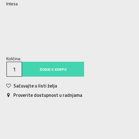
Intesa
ONE SIZE
Univ.
Količina:
DODAJ U KORPU
Sačuvajte u listi želja
Proverite dostupnost u radnjama