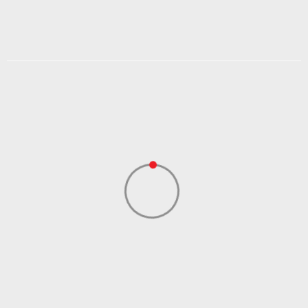
Popust
20
%
DODAJ U KORPU