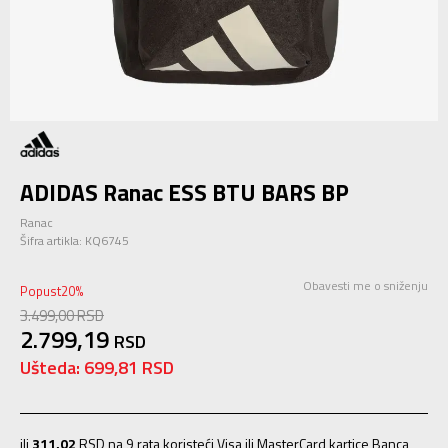
ADIDAS Ranac ESS BTU BARS BP
Ranac
Šifra artikla:
KQ6745
Obavesti me o sniženju
Popust
20
%
3.499,00
RSD
2.799,19
RSD
Ušteda:
699,81
RSD
ili
311,02
RSD na 9 rata koristeći Visa ili MasterCard kartice Banca