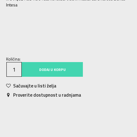
Intesa
NS
Univ.
Količina:
DODAJ U KORPU
Sačuvajte u listi želja
Proverite dostupnost u radnjama