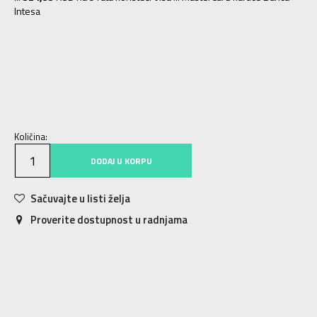
Intesa
NS
Univ.
Količina:
DODAJ U KORPU
Sačuvajte u listi želja
Proverite dostupnost u radnjama