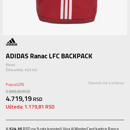
ADIDAS Ranac LFC BACKPACK
Ranac
Šifra artikla:
KQ5145
Obavesti me o sniženju
Popust
20
%
5.899,00
RSD
4.719,19
RSD
Ušteda:
1.179,81
RSD
ili
524,35
RSD na 9 rata koristeći Visa ili MasterCard kartice Banca