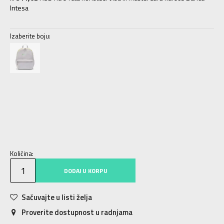
Intesa
Izaberite boju:
MISC
Univ.
Količina:
DODAJ U KORPU
Sačuvajte u listi želja
Proverite dostupnost u radnjama