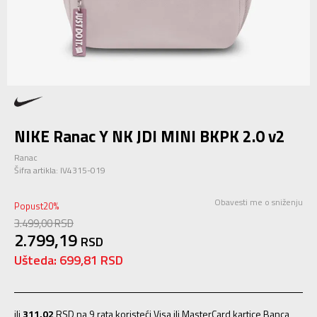
NIKE Ranac Y NK JDI MINI BKPK 2.0 v2
Ranac
Šifra artikla:
IV4315-019
Obavesti me o sniženju
Popust
20
%
3.499,00
RSD
2.799,19
RSD
Ušteda:
699,81
RSD
ili
311,02
RSD na 9 rata koristeći Visa ili MasterCard kartice Banca