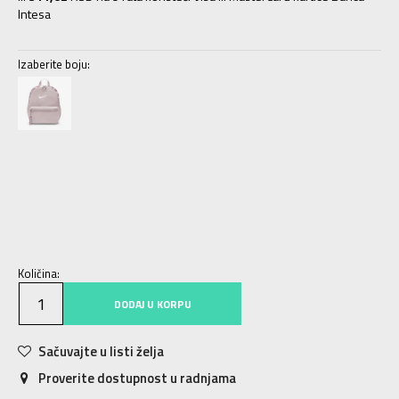
Intesa
Izaberite boju:
MISC
Univ.
Količina:
DODAJ U KORPU
Sačuvajte u listi želja
Proverite dostupnost u radnjama