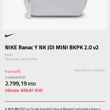
NIKE Ranac Y NK JDI MINI BKPK 2.0 v2
Ranac
Šifra artikla:
IV4315-078
Obavesti me o sniženju
Popust
20
%
3.499,00
RSD
2.799,19
RSD
Ušteda:
699,81
RSD
ili
311,02
RSD na 9 rata koristeći Visa ili MasterCard kartice Banca