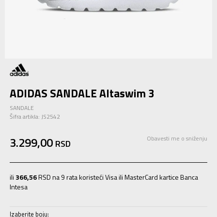
ADIDAS SANDALE Altaswim 3
SANDALE
Šifra artikla:
JS2542
3.299,00
Obavesti me o sniženju
RSD
ili
366,56
RSD na 9 rata koristeći Visa ili MasterCard kartice Banca
Intesa
Izaberite boju: