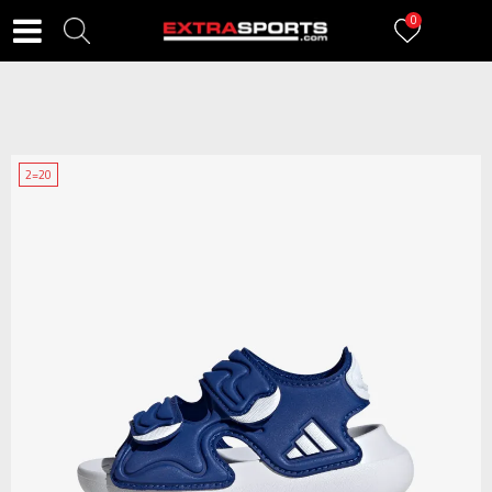
0
2=20