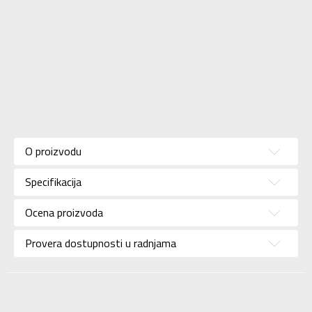
Karakteristika
Vrednost
Kategorija
SANDALE
O proizvodu
Pol
Deca
Specifikacija
Brend
ADIDAS
Uzrast
Bebe
Ocena proizvoda
Namena
Lifestyle
Provera dostupnosti u radnjama
Kolekcija
Sportswear
Uvoznik
ADIDAS SERBIA DOO
Dobavljač
ADIDAS SERBIA DOO