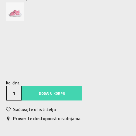
3K
19
11.5
4K
20
12.5
5K
21
12.5
5-K
22
13.5
6K
23
14
6-K
24
14.5
7K
25
15
8K
26
16
9K
27
16.5
Količina:
DODAJ U KORPU
Sačuvajte u listi želja
Proverite dostupnost u radnjama