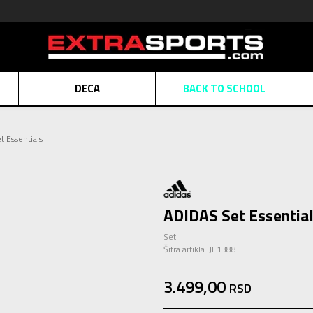
DECA
BACK TO SCHOOL
Obaveštenje o promeni naziva kompanije
Pogledaj više
t Essentials
POZOVITE NAS
011 422 1430
ATE
Kreditnim karticama BANCA INTESA platite na 9 mesečnih rata bez kamat
ALNA PRODAJA
kupovina putem administrativne zabrane do 12 rata.
Pogle
N KARTICA
Nekoliko klikova do savršenog poklona za vaše najdraže
Pogl
ADIDAS Set Essentia
Set
Šifra artikla:
JE1388
3.499,00
RSD