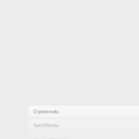
Karakteris
Kategorija
O proizvodu
Pol
Specifikacija
Brend
Uzrast
Ocena proizvoda