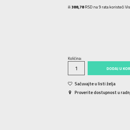
ili
388,78
RSD na 9 rata koristeći Vis
92
18-24m.
98
2-3g.
104
3-4g.
6
Količina:
DODAJ U KO
Sačuvajte u listi želja
Proverite dostupnost u rad