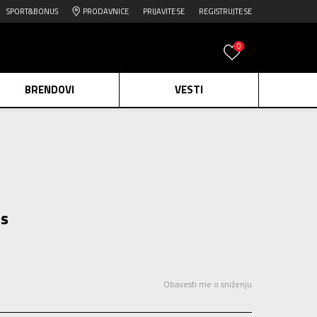
SPORT&BONUS
PRODAVNICE
PRIJAVITE SE
REGISTRUJTE SE
0
BRENDOVI
VESTI
e.
Pogledaj više
daj više
edaj više
ls
Obavesti me o sniženju