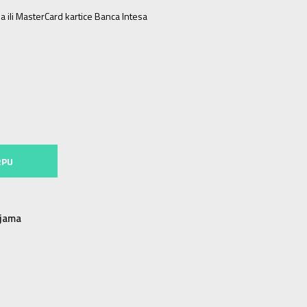
a ili MasterCard kartice Banca Intesa
2
0-3m.
68
3-6m.
80
9-12m.
86
12-18m.
74
6-9m.
RPU
njama