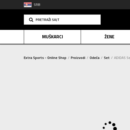
SRB
PRETRAŽI SAJT
MUŠKARCI
ŽENE
Extra Sports - Online Shop
Proizvodi
Odeća
Set
ADIDAS Se
PLAĆANJE NA R
SINDIK
2=20
E-POKLO