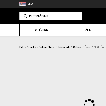
SRB
PRETRAŽI SAJT
MUŠKARCI
ŽENE
Extra Sports - Online Shop
Proizvodi
Odeća
Šorc
NIKE Šorc
PLAĆANJE NA R
SINDIK
2=20
E-POKLO