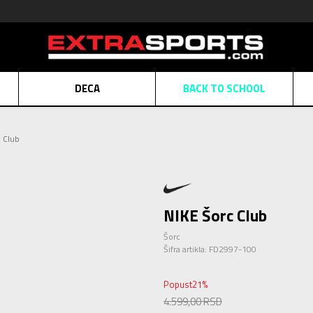
DECA
BACK TO SCHOOL
Obaveštenje o promeni naziva kompanije
Pogledaj više
 Club
POZOVITE NAS
011 422 1430
ATE
Kreditnim karticama BANCA INTESA platite na 9 mesečnih rata bez kamat
ALNA PRODAJA
kupovina putem administrativne zabrane do 12 rata.
Pogle
N KARTICA
Nekoliko klikova do savršenog poklona za vaše najdraže
Pogl
NIKE Šorc Club
Šorc
Šifra artikla:
FD2997-100
Popust
21
%
4.599,00
RSD