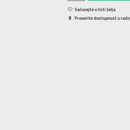
Sačuvajte u listi želja
Proverite dostupnost u rad