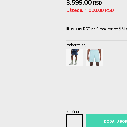
3.599,00
RSD
Ušteda:
1.000,00
RSD
ili
399,89
RSD na 9 rata koristeći Vis
Izaberite boju:
XS
7-8g.
S
9-10g.
M
11-12g.
L
12-
Količina:
DODAJ U KO