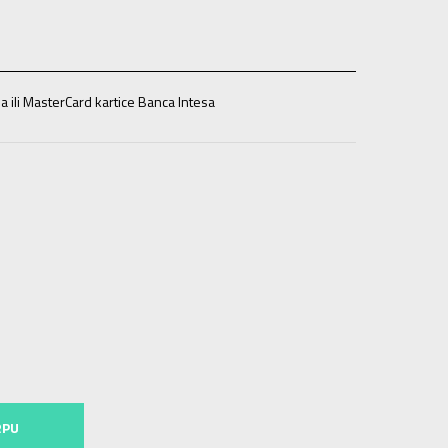
a ili MasterCard kartice Banca Intesa
13g.
XL
14-15g.
RPU