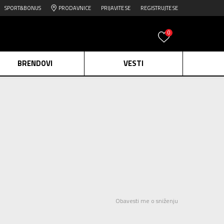
SPORT&BONUS
PRODAVNICE
PRIJAVITE SE
REGISTRUJTE SE
0
BRENDOVI
VESTI
e.
Pogledaj više
daj više
edaj više
Obavesti me o sniženju