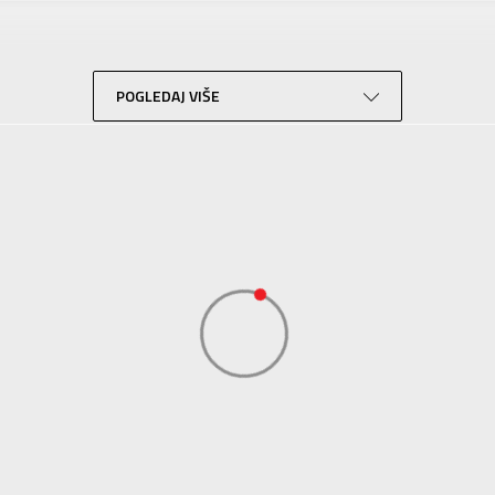
Za tinejdžere
Lifestyle
Siva
POGLEDAJ VIŠE
Sport Time
Sport Time