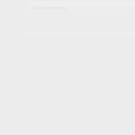
Uzrast
Ocena proizvoda
Namena
Provera dostupnosti u radnjama
Boja
Uvoznik
Dobavljač