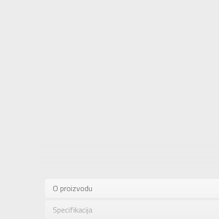
Karakteris
Kategorija
O proizvodu
Pol
Specifikacija
Brend