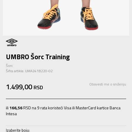
UMBRO Šorc Training
Šorc
Šifra artikla:
UMA241B220-02
1.499,00
Obavesti me o sniženju
RSD
ili
166,56
RSD na 9 rata koristeći Visa ili MasterCard kartice Banca
Intesa
Izaberite boju: