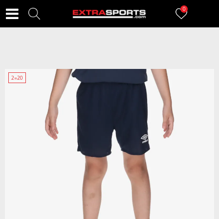
0
2=20