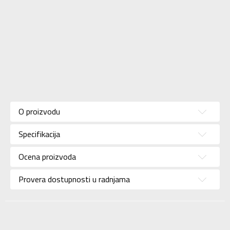
Karakteristika
Vrednost
Kategorija
Šorc
O proizvodu
Pol
Za dečake
Specifikacija
Brend
UMBRO
Uzrast
Za tinejdžere
Ocena proizvoda
Namena
Fudbal
Provera dostupnosti u radnjama
Boja
Teget
Uvoznik
Sport Vision
Diamondicon, 29-31