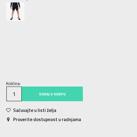
11/12
11-12g.
13/14
13-14g.
15/16
15-16g.
5/6
5-6g.
9/10
9-10g.
7/8
7-8g.
Količina:
DODAJ U KORPU
Sačuvajte u listi želja
Proverite dostupnost u radnjama