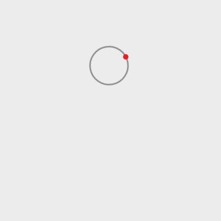
Dale Street
Dobavljač
Manchester, Uk, M1
1Ey