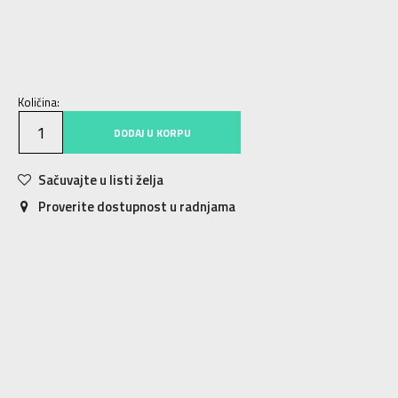
S
S
M
M
L
L
XL
XL
2XL
2XL
Količina:
DODAJ U KORPU
Sačuvajte u listi želja
Proverite dostupnost u radnjama