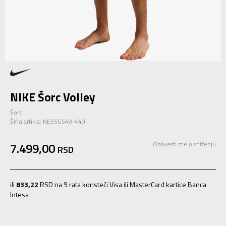
NIKE Šorc Volley
Šorc
Šifra artikla:
NESSG549-440
7.499,00
Obavesti me o sniženju
RSD
ili
833,22
RSD na 9 rata koristeći Visa ili MasterCard kartice Banca
Intesa