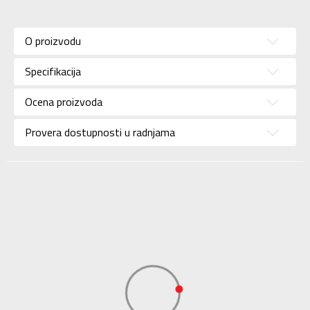
Karakteristika
Vrednost
Kategorija
Šorc
O proizvodu
Pol
Za muškarce
Specifikacija
Brend
NIKE
Uzrast
Za odrasle
Ocena proizvoda
Namena
Plivanje
Provera dostupnosti u radnjama
Boja
Teget
Uvoznik
Sport Time
Dobavljač
Sport Time