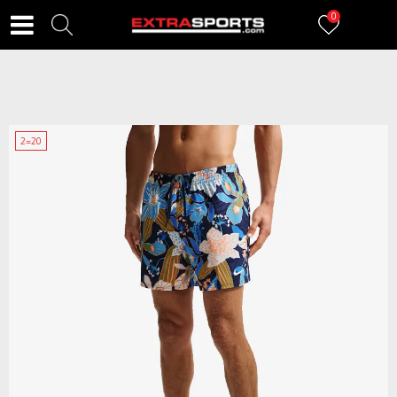
0
2=20