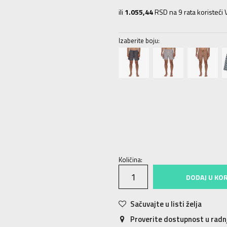
ili
1.055,44
RSD na 9 rata koristeći V
Izaberite boju:
54
54
56
56
48
48
50
50
52
52
Količina:
DODAJ U KO
Sačuvajte u listi želja
Proverite dostupnost u rad