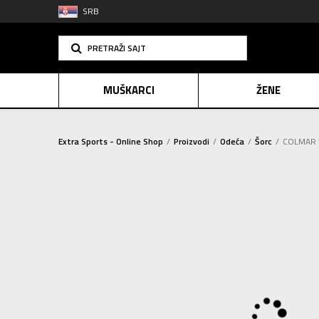
SRB
PRETRAŽI SAJT
MUŠKARCI
ŽENE
Extra Sports - Online Shop
Proizvodi
Odeća
Šorc
COLMAR Š
PLAĆANJE NA R
SINDIK
2=20
E-POKLO