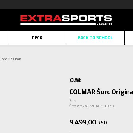
DECA
BACK TO SCHOOL
Obaveštenje o promeni naziva kompanije
Pogledaj više
orc Originals
POZOVITE NAS
011 422 1430
ATE
Kreditnim karticama BANCA INTESA platite na 9 mesečnih rata bez kamat
ALNA PRODAJA
kupovina putem administrativne zabrane do 12 rata.
Pogle
N KARTICA
Nekoliko klikova do savršenog poklona za vaše najdraže
Pogl
COLMAR Šorc Origina
Šorc
Šifra artikla:
7269A-1HL-65A
9.499,00
RSD