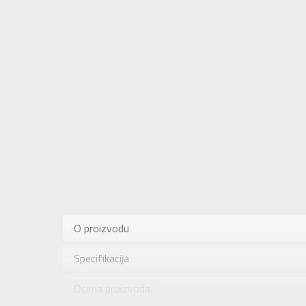
Karakteris
Kategorija
O proizvodu
Pol
Specifikacija
Brend
Uzrast
Ocena proizvoda