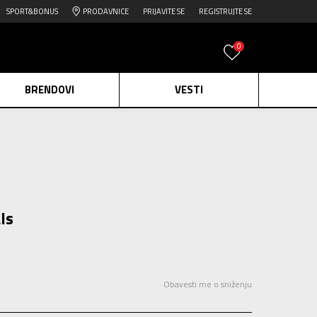
SPORT&BONUS
PRODAVNICE
PRIJAVITE SE
REGISTRUJTE SE
0
BRENDOVI
VESTI
e.
Pogledaj više
daj više
edaj više
ls
Obavesti me o sniženju