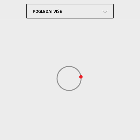
Plivanje
Žuta
POGLEDAJ VIŠE
BORA SPORT D.O.O.
BORA SPORT D.O.O.