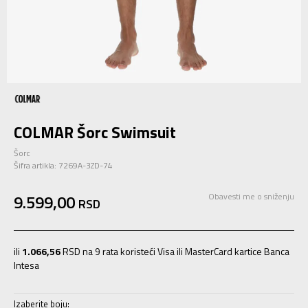
COLMAR Šorc Swimsuit
Šorc
Šifra artikla:
7269A-3ZD-74
9.599,00
Obavesti me o sniženju
RSD
ili
1.066,56
RSD na 9 rata koristeći Visa ili MasterCard kartice Banca
Intesa
Izaberite boju: