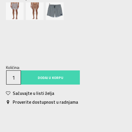
54
54
56
56
58
58
48
48
50
50
52
52
Količina:
DODAJ U KORPU
Sačuvajte u listi želja
Proverite dostupnost u radnjama