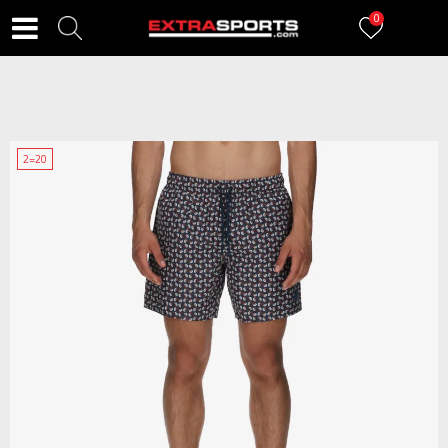
0
2=20