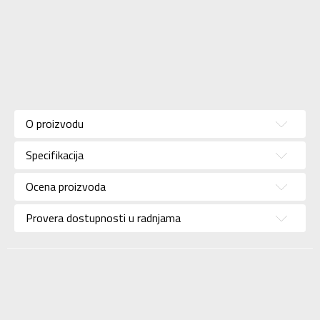
Karakteristika
Vrednost
Kategorija
Šorc
O proizvodu
Pol
Za muškarce
Specifikacija
Brend
COLMAR
Uzrast
Za odrasle
Ocena proizvoda
Namena
Plivanje
Provera dostupnosti u radnjama
Boja
Teget
Uvoznik
BORA SPORT D.O.O.
Dobavljač
BORA SPORT D.O.O.