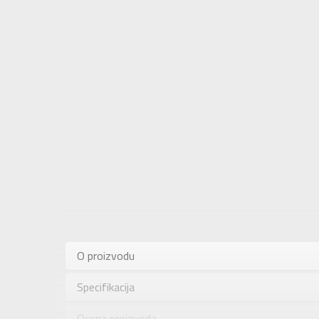
Karakteris
Kategorija
O proizvodu
Pol
Specifikacija
Brend
Uzrast
Ocena proizvoda