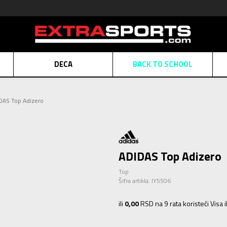
DECA
BACK TO SCHOOL
Obaveštenje o promeni naziva kompanije
Pogledaj više
DAS Top Adizero
POZOVITE NAS
011 422 1430
ATE
Kreditnim karticama BANCA INTESA platite na 9 mesečnih rata bez kamat
ALNA PRODAJA
kupovina putem administrativne zabrane do 12 rata.
Pogle
N KARTICA
Nekoliko klikova do savršenog poklona za vaše najdraže
Pogl
ADIDAS Top Adizero
Top
Šifra artikla:
IY5506
ili
0,00
RSD na 9 rata koristeći Visa 