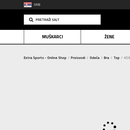
SRB
PRETRAŽI SAJT
MUŠKARCI
ŽENE
Extra Sports - Online Shop
Proizvodi
Odeća
Bra
Top
ADI
PLAĆANJE NA R
SINDIK
E-POKLO