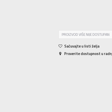
2XS
2XS
XS
XS
S
S
M
M
L
L
PROIZVOD VIŠE NIJE DOSTUPAN
Sačuvajte u listi želja
Proverite dostupnost u rad