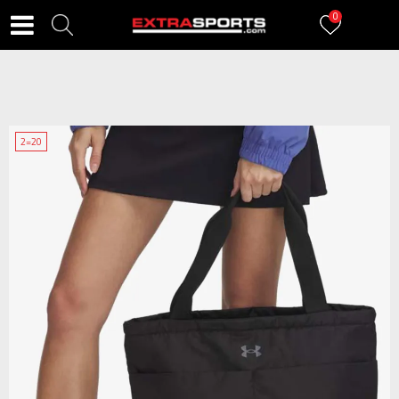
0
2=20