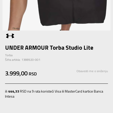
UNDER ARMOUR Torba Studio Lite
Torba
Šifra artikla:
1388920-001
3.999,00
Obavesti me o sniženju
RSD
ili
444,33
RSD na 9 rata koristeći Visa ili MasterCard kartice Banca
Intesa