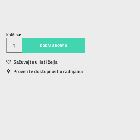
OSFM
Univ.
Količina:
DODAJ U KORPU
Sačuvajte u listi želja
Proverite dostupnost u radnjama