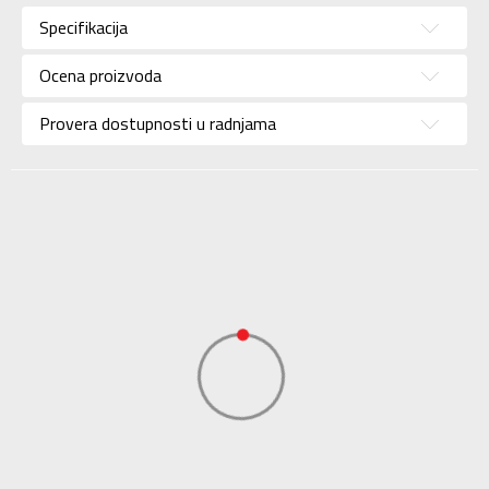
Kategorija
Trenerka
Specifikacija
Pol
Za žene
Ocena proizvoda
Brend
ADIDAS
Uzrast
Za odrasle
Provera dostupnosti u radnjama
Namena
Lifestyle
Kolekcija
Sportswear
Uvoznik
ADIDAS SERBIA DOO
Dobavljač
ADIDAS SERBIA DOO