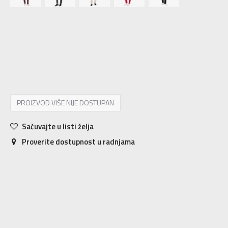
2XS
2XS
XS
XS
S
S
M
M
L
L
XL
XL
2XL
2XL
PROIZVOD VIŠE NIJE DOSTUPAN
Sačuvajte u listi želja
Proverite dostupnost u radnjama
Karakteristika
Vrednost