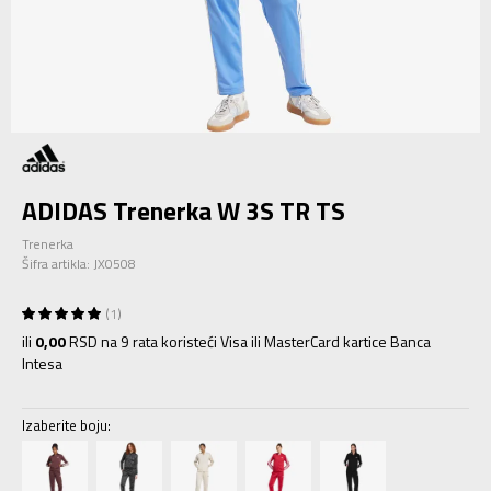
ADIDAS Trenerka W 3S TR TS
Trenerka
Šifra artikla:
JX0508
1
ili
0,00
RSD na 9 rata koristeći Visa ili MasterCard kartice Banca
Intesa
Izaberite boju: