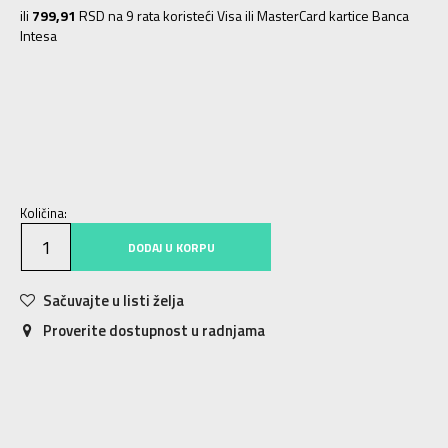
ili
799,91
RSD na 9 rata koristeći Visa ili MasterCard kartice Banca
Intesa
XS
XS
S
S
M
M
L
L
XL
XL
2XL
2XL
3XL
3XL
Količina:
DODAJ U KORPU
Sačuvajte u listi želja
Proverite dostupnost u radnjama