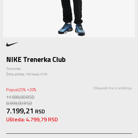
NIKE Trenerka Club
Trenerka
Šifra artikla:
HV1444-010
Obavesti me o sniženju
Popust
25
%
20
%
+
11.999,00
RSD
8.999,00
RSD
7.199,21
RSD
Ušteda:
4.799,79
RSD