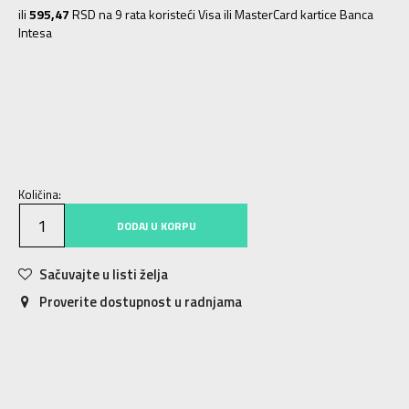
ili
595,47
RSD na 9 rata koristeći Visa ili MasterCard kartice Banca
Intesa
XS
XS
S
S
M
M
L
L
XL
XL
2XL
2XL
Količina:
DODAJ U KORPU
Sačuvajte u listi želja
Proverite dostupnost u radnjama