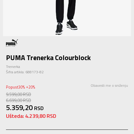
PUMA Trenerka Colourblock
Trenerka
Šifra artikla:
688173-82
Obavesti me o sniženju
Popust
30
%
20
%
+
9.599,00
RSD
6.699,00
RSD
5.359,20
RSD
Ušteda:
4.239,80
RSD