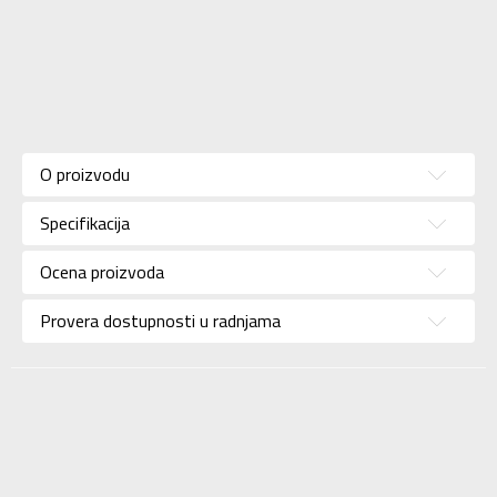
Karakteristika
Vrednost
Kategorija
Trenerka
O proizvodu
Pol
Za muškarce
Specifikacija
Brend
PUMA
Uzrast
Za odrasle
Ocena proizvoda
Namena
Lifestyle
Provera dostupnosti u radnjama
Boja
Zelena
Uvoznik
N Sport
Dobavljač
N Sport