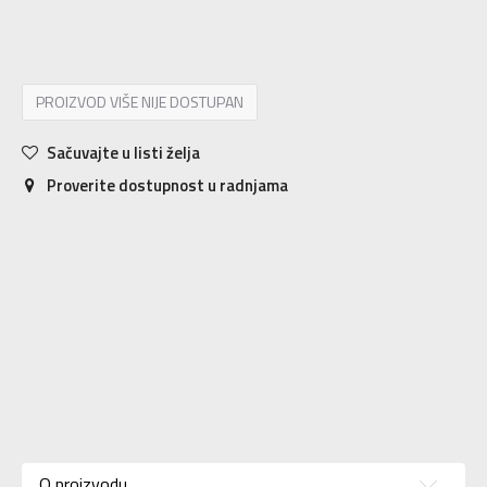
XS
XS
S
S
M
M
L
L
XL
XL
2XL
2XL
PROIZVOD VIŠE NIJE DOSTUPAN
Sačuvajte u listi želja
Proverite dostupnost u radnjama
Karakteristika
Vrednost
Kategorija
Trenerka
O proizvodu