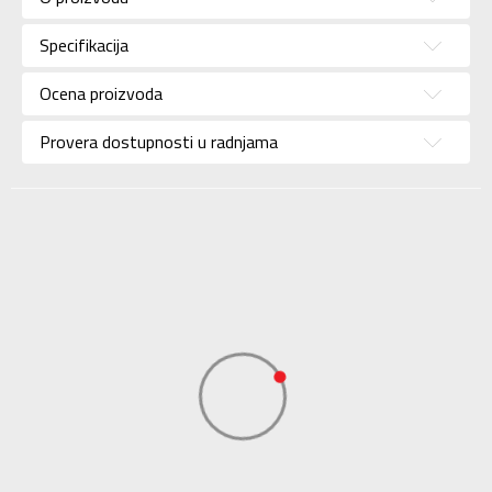
Pol
Za muškarce
Specifikacija
Brend
ADIDAS
Uzrast
Za odrasle
Ocena proizvoda
Namena
Lifestyle
Provera dostupnosti u radnjama
Kolekcija
Sportswear
Uvoznik
ADIDAS SERBIA DOO
Dobavljač
ADIDAS SERBIA DOO