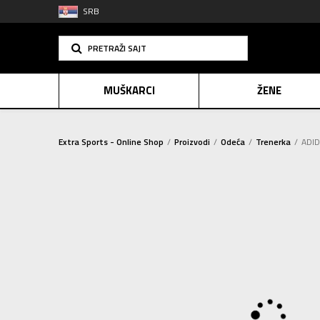
SRB
PRETRAŽI SAJT
MUŠKARCI
ŽENE
Extra Sports - Online Shop
Proizvodi
Odeća
Trenerka
ADID
PLAĆANJE NA R
SINDIK
E-POKLO