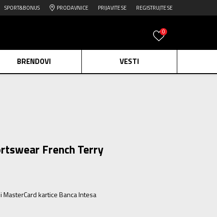
SPORT&BONUS
PRODAVNICE
PRIJAVITE SE
REGISTRUJTE SE
0
BRENDOVI
VESTI
e.
Pogledaj više
daj više
edaj više
rtswear French Terry
ili MasterCard kartice Banca Intesa