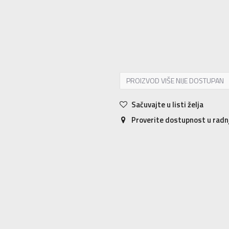
XS
XS
S
S
M
M
L
L
XL
XL
PROIZVOD VIŠE NIJE DOSTUPAN
Sačuvajte u listi želja
Proverite dostupnost u rad