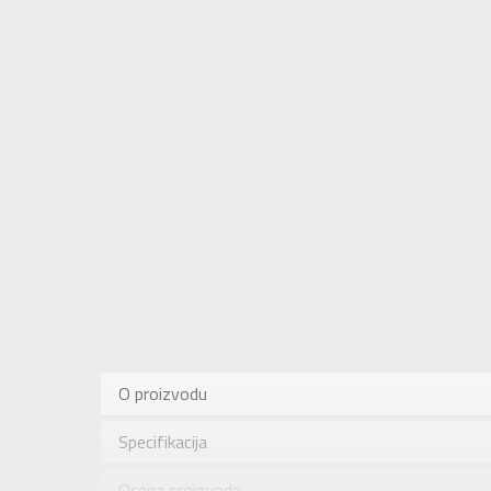
Karakteris
Kategorija
O proizvodu
Pol
Specifikacija
Brend
Uzrast
Ocena proizvoda